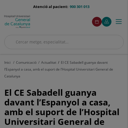
Saltar al contingut
menu-
Atenció al pacient:
900 301 013
telefono
menuAcceso
Aquest
Aquest
Demaneu
El
Togg
Menú
enllaç
enllaç
cita
meu
s'obrirà
s'obrirà
navi
Quirónsalud
en
en
una
una
Cercar
finestra
finestra
nova.
nova.
Cercar
Inici
Comunicació
Actualitat
El CE Sabadell guanya davant
l’Espanyol a casa, amb el suport de l’Hospital Universitari General de
Catalunya
El
El CE Sabadell guanya
CE
davant l’Espanyol a casa,
amb el suport de l’Hospital
Sabadell
Universitari General de
guanya