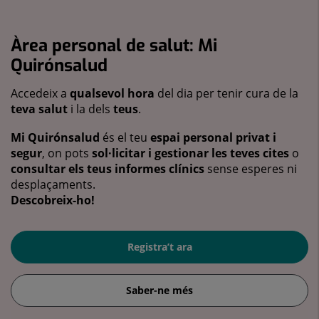
Àrea personal de salut: Mi
Quirónsalud
Accedeix a
qualsevol hora
del dia per tenir cura de la
teva salut
i la dels
teus
.
Mi Quirónsalud
és el teu
espai personal privat i
segur
, on pots
sol·licitar i gestionar les teves cites
o
consultar els teus informes clínics
sense esperes ni
desplaçaments.
Descobreix-ho!
Registra’t ara
Saber-ne més