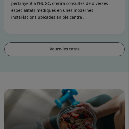
pertanyent a l’HUGC, oferirà consultes de diverses
especialitats mèdiques en unes modernes
instal·lacions ubicades en ple centre ...
Veure-les totes
Control
lliscant
1
de
15