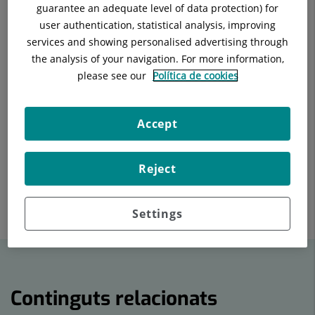
amb un gol de Miguelete.
guarantee an adequate level of data protection) for
Catalunya
user authentication, statistical analysis, improving
Amb motiu de la Festa Major de Sabadell, que se celebra
services and showing personalised advertising through
entre els dies 6 i 9 de setembre, el Centre d'Esports Sabadell
the analysis of your navigation. For more information,
ha volgut homenatjar als herois de la ciutat, metges i
please see our
Política de cookies
metgesses, policia, infermers i infermeres, bombers i
bomberes, professors i professores... i als col·lectius als quals
pertanyen, i abans de l’inici del partit els protagonistes han
Accept
trepitjat el camp i han rebut l’escalf del públic. L’Hospital
Universitari General de Catalunya s’hi ha sumat en aquest
homenatge. Gràcies a totes i a tots.
Reject
Enviar
Compartir
Compartir
Settings
a
a
en
Twitter
Facebook
Linkedin
Continguts relacionats