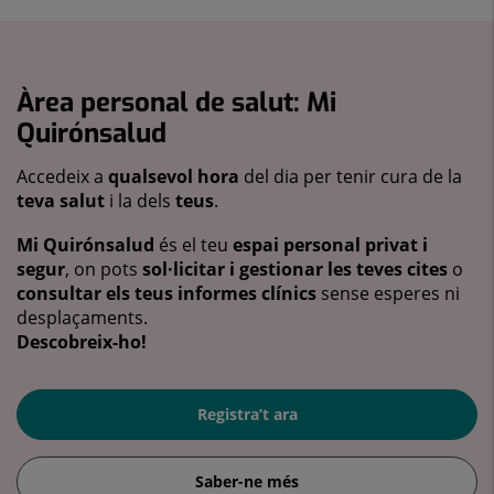
Àrea personal de salut: Mi
Quirónsalud
Accedeix a
qualsevol hora
del dia per tenir cura de la
teva salut
i la dels
teus
.
Mi Quirónsalud
és el teu
espai personal privat i
segur
, on pots
sol·licitar i gestionar les teves cites
o
consultar els teus informes clínics
sense esperes ni
desplaçaments.
Descobreix-ho!
Registra’t ara
Saber-ne més