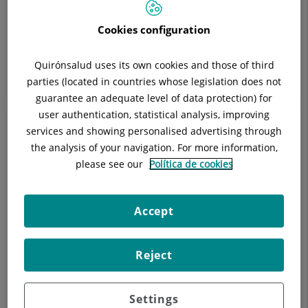
Telèfon:
93 565 60 00
Especialitat:
Alergología
Cookies configuration
Quirónsalud uses its own cookies and those of third
parties (located in countries whose legislation does not
guarantee an adequate level of data protection) for
Descripció
Equip Mèdic
Malalties
Tè
user authentication, statistical analysis, improving
services and showing personalised advertising through
the analysis of your navigation. For more information,
please see our
Política de cookies
Mòdul F despatxos 18 a 24.
Accept
Reject
Settings