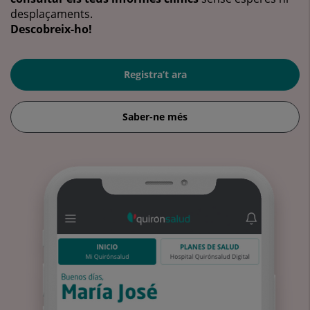
desplaçaments.
Descobreix-ho!
Registra’t ara
Saber-ne més