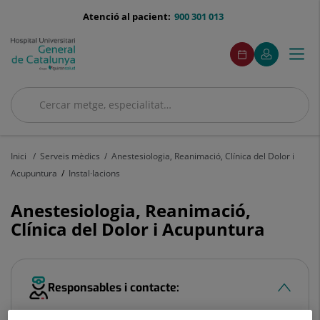
Saltar al contingut
menu-
Atenció al pacient:
900 301 013
telefono
menuAcceso
Aquest
Aquest
Demaneu
El
Togg
Menú
enllaç
enllaç
cita
meu
s'obrirà
s'obrirà
navi
Quirónsalud
en
en
una
una
Cercar
finestra
finestra
nova.
nova.
Cercar
Inici
Serveis mèdics
Anestesiologia, Reanimació, Clínica del Dolor i
Acupuntura
Instal·lacions
Anestesiologia, Reanimació,
Clínica del Dolor i Acupuntura
Responsables i contacte: