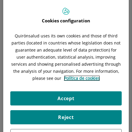
Cap de servei:
Julián Roldán Osuna
Situació:
Módulo I (2a Planta)
Especialitat:
Anestesiología y Reanimación
Cookies configuration
Quirónsalud uses its own cookies and those of third
parties (located in countries whose legislation does not
guarantee an adequate level of data protection) for
Descripció
Equip Mèdic
Instal·lacions
user authentication, statistical analysis, improving
services and showing personalised advertising through
the analysis of your navigation. For more information,
please see our
Política de cookies
Unitat de Preparació Quirúrgica (UPQ) amb 5 boxes 6/7
Quiròfans dotats de avantquiròfan per a preparació
anestèsica.
Accept
Unitat de Recuperació Postoperatòria (URPA) 7 llits per
postoperatori i obstetrícia
Reject
Cirurgia Major Ambulatòria (CMA) amb 9 boxes