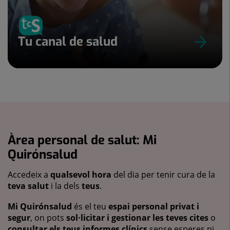
Tu canal de salud
Àrea personal de salut: Mi
Quirónsalud
Accedeix a
qualsevol hora
del dia per tenir cura de la
teva salut
i la dels
teus
.
Mi Quirónsalud
és el teu
espai personal privat i
segur
, on pots
sol·licitar i gestionar les teves cites
o
consultar els teus informes clínics
sense esperes ni