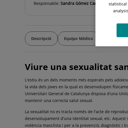
Responsable:
Sandra Gómez Carballo
statistica
analysi
Descripció
Equipo Médico
Notes Web
Viure una sexualitat sa
L'estiu és un dels moments més esperats pels adolesce
la vida dels joves en la qual es desenvolupen físicame
Universitari General de Catalunya disposa d'una Unit
mantenir una correcta salut sexual.
La sexualitat no es tracta només de l'acte de reprodu
desenvolupament d'una identitat sexual, etc. Aquest se
violència masclista i per a la prevenció, diagnòstic i