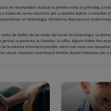
ció, és recomanable realitzar la primera visita al ginecòleg, a tra
 a través de correu electrònic per a resoldre dubtes o consultes d
specialistes en Ginecologia, Obstetrícia, Reproducció, Endocrinologi
l motiu de moltes de les visites del servei de Ginecologia. La doc
enital, la gonorrea, la clamídia i la sífilis. Alguna d'elles feia any
n de la màxima informació possible sobre com viure una sexualitat s
t sexual, educació i planificació familiar durant l'embaràs, per a pa