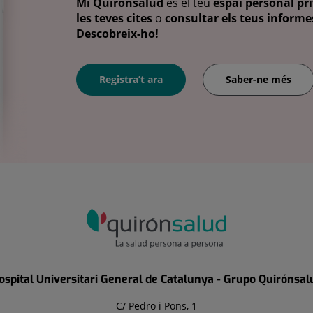
Mi Quirónsalud
és el teu
espai personal pri
les teves cites
o
consultar els teus informes
Descobreix-ho!
Registra’t ara
Saber-ne més
ospital Universitari General de Catalunya - Grupo Quirónsal
C/ Pedro i Pons, 1