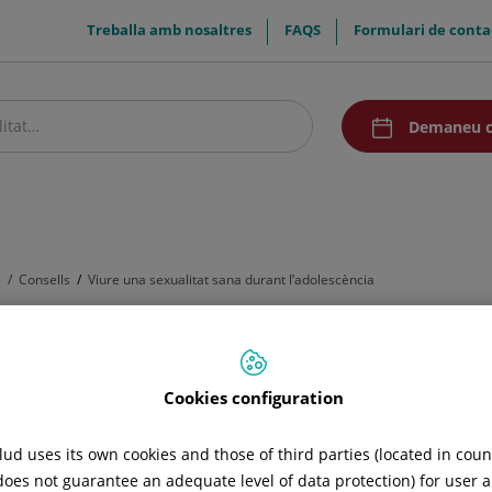
menuTop
Treballa amb nosaltres
FAQS
Formulari de conta
menuAcceso
Demaneu c
stre centre
Pacients i visitants
Recerca i Docència
Comunicació
e
Consells
Viure una sexualitat sana durant l’adolescència
Cookies configuration
ud uses its own cookies and those of third parties (located in cou
 does not guarantee an adequate level of data protection) for user a