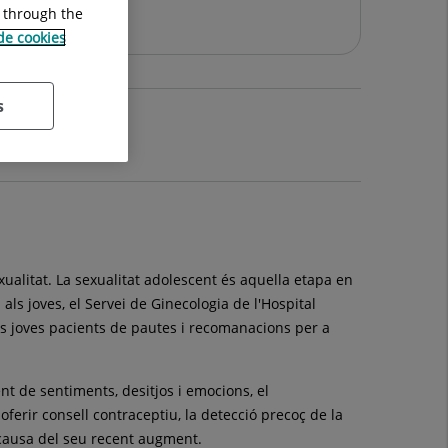
a
g through the
 de cookies
s
ualitat. La sexualitat adolescent és aquella etapa en
ls joves, el Servei de Ginecologia de l'Hospital
ls joves pacients de pautes i recomanacions per a
t de sentiments, desitjos i emocions, el
oferir consell contraceptiu, la detecció precoç de la
a causa del seu recent augment.