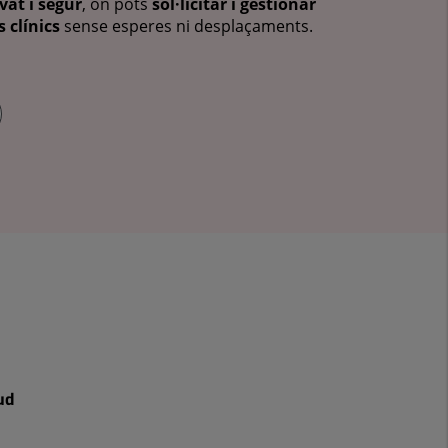
vat i segur
, on pots
sol·licitar i gestionar
 clínics
sense esperes ni desplaçaments.
ud