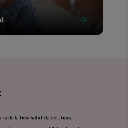
ud
:
cura de la
teva salut
i la dels
teus
.