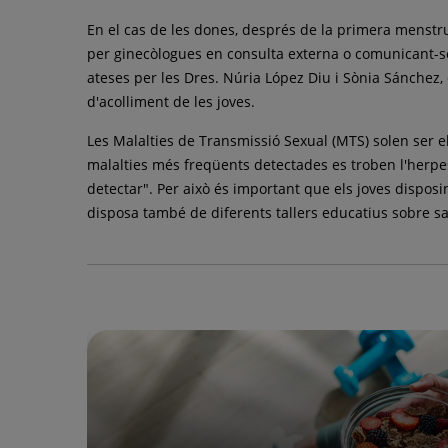
En el cas de les dones, després de la primera menstrua
per ginecòlogues en consulta externa o comunicant-se
ateses per les Dres. Núria López Diu i Sònia Sánchez, e
d'acolliment de les joves.
Les Malalties de Transmissió Sexual (MTS) solen ser e
malalties més freqüents detectades es troben l'herpes g
detectar". Per això és important que els joves disposi
disposa també de diferents tallers educatius sobre salu