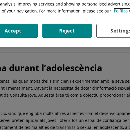
Especialitat:
Ginecología y Obstetrici
l analysis, improving services and showing personalised advertisin
s of your navigation. For more information, please see our
Política
Accept
Reject
Setting
Consells
na durant l’adolescència
nts i és quan molts d'ells s'inicien i experimenten amb la seva sex
nt i mentalment. Davant la necessitat de dotar d'informació sexual a
at de Consulta Jove. Aquesta àrea té com a objectiu proporcionar a
cció, sinó que engloba molts altres aspectes com el desenvolupamen
rvei pretén ajudar als joves i oferir-los un espai de confiança per 
 tractament de les malalties de transmissió sexual en adolescents, 