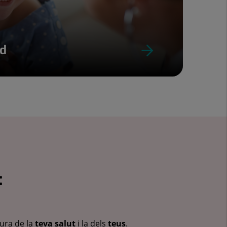
ud
:
cura de la
teva salut
i la dels
teus
.