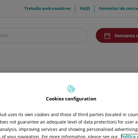
menuTop
Treballa amb nosaltres
FAQS
Formulari de conta
menuAcceso
Demaneu c
stre centre
Pacients i visitants
Recerca i Docència
Comunicació
 tromboembòlica
Instal·lacions
mboembòlica
Cookies configuration
ud uses its own cookies and those of third parties (located in cou
 does not guarantee an adequate level of data protection) for user a
l analysis, improving services and showing personalised advertisin
s of your navigation. For more information, please see our
Política