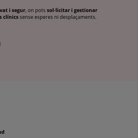
vat i segur
, on pots
sol·licitar i gestionar
 clínics
sense esperes ni desplaçaments.
ud