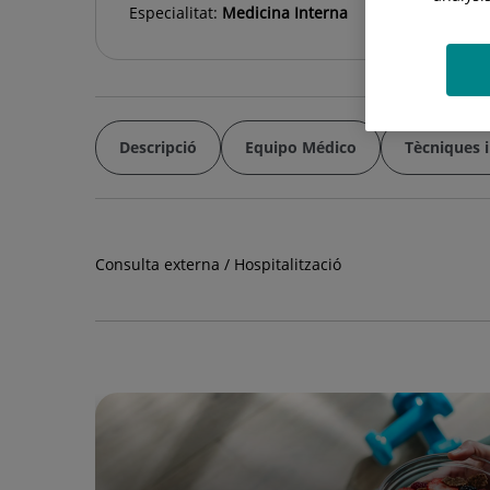
Especialitat:
Medicina Interna
Descripció
Equipo Médico
Tècniques 
Consulta externa / Hospitalització