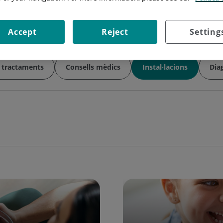
Accept
Reject
Setting
i tractaments
Consells mèdics
Instal·lacions
Dia