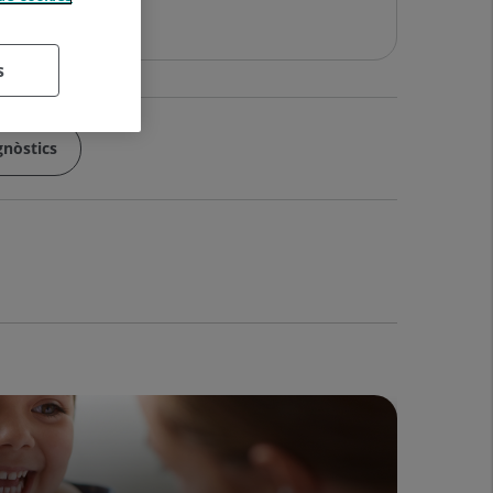
s
gnòstics