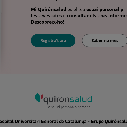
Mi Quirónsalud
és el teu
espai personal pri
les teves cites
o
consultar els teus informes
Descobreix-ho!
Registra’t ara
Saber-ne més
ospital Universitari General de Catalunya - Grupo Quirónsal