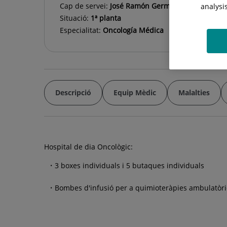
Cap de servei:
José Ramón Germa Lluch
analysi
Situació:
1ª planta
Especialitat:
Oncología Médica
Descripció
Equip Mèdic
Malalties
Hospital de dia Oncològic:
3 boxes individuals i 5 butaques individuals
Bombes d'infusió per a quimioteràpies ambulatòrie