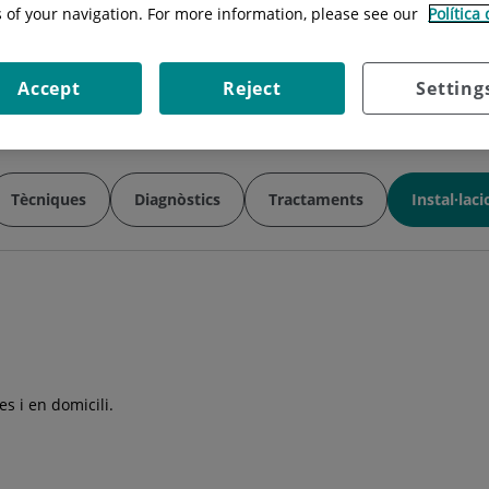
Responsable:
Rafael Rosell
s of your navigation. For more information, please see our
Política
Telèfon:
93 565 60 00 Ext 5485-5484
E-mail:
npresas@hgc.es
Accept
Reject
Setting
Tècniques
Diagnòstics
Tractaments
Instal·lac
s i en domicili.