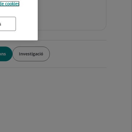
 de cookies
s
ions
Investigació