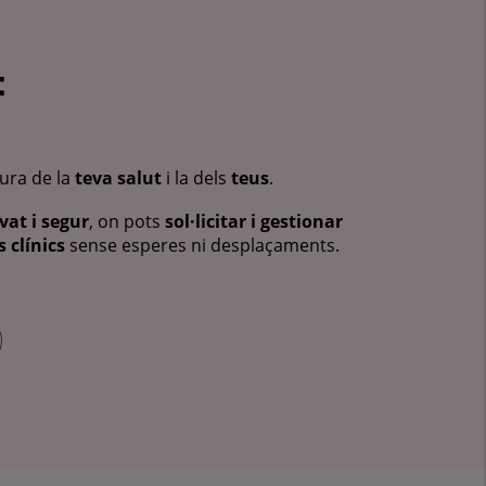
:
cura de la
teva salut
i la dels
teus
.
vat i segur
, on pots
sol·licitar i gestionar
 clínics
sense esperes ni desplaçaments.