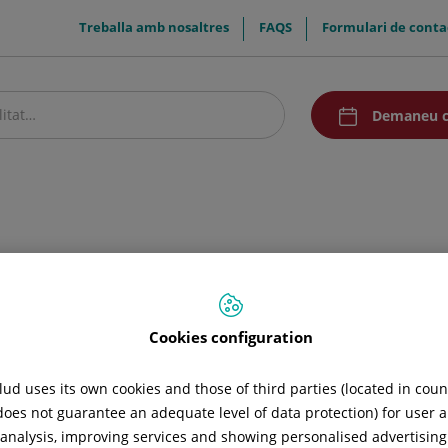
menuTop
Treballa amb nosaltres
FAQS
Formulari de conta
menuAcceso
Demaneu c
stre centre
Pacients i visitants
Recerca i Docència
Comunicació
Cookies configuration
ud uses its own cookies and those of third parties (located in cou
 does not guarantee an adequate level of data protection) for user a
l analysis, improving services and showing personalised advertisin