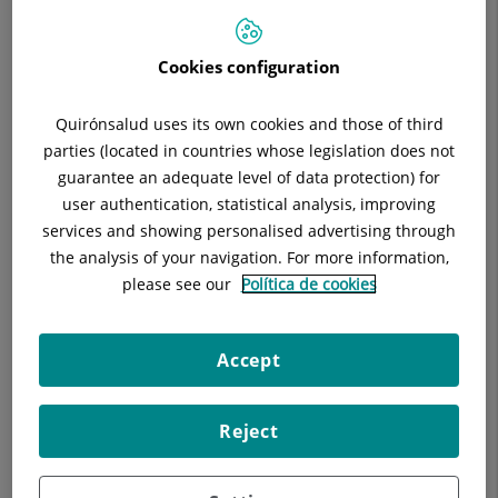
Situació:
Mòdul C . Consultes Externes . Planta 0 .
Departament Ap. Locomotor
Telèfon:
93 565 60 00
Cookies configuration
Especialitat:
Reumatologia
Quirónsalud uses its own cookies and those of third
parties (located in countries whose legislation does not
guarantee an adequate level of data protection) for
user authentication, statistical analysis, improving
Descripció
Equip Mèdic
Techniques i Trac
services and showing personalised advertising through
the analysis of your navigation. For more information,
please see our
Política de cookies
En Area de Consultes Externes : Recepció , 4 despatxos de
Accept
visites , sala de reunions , Gabinet d' Ecografia i Gabinet de
Densitòmetre . Area de laboratori i microscop per examen
del líquid sinovial .
Reject