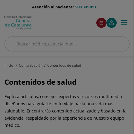
Saltar al contenido
menu-
Atención al paciente:
900 301 013
telefono
menuAcceso
Este
Este
Pedir
Mi
Togg
Menú
enlace
enlace
cita
Quirónsalud
se
se
navi
abrirá
abrirá
en
en
Buscar
una
una
ventana
ventana
Buscar
nueva.
nueva.
Inicio
Comunicación
Contenidos de salud
Contenidos de salud
Explora artículos, consejos expertos y recursos multimedia
diseñados para guiarte en tu viaje hacia una vida más
saludable. Encontrarás contenido actualizado y basado en la
evidencia, respaldado por la experiencia de nuestro equipo
médico.