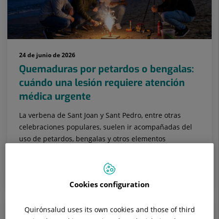
24 de junio de 2026
Quemaduras por petardos o bengalas:
cuándo una lesión requiere atención
médica urgente
La verbena de Sant Joan y Sant Pedro, entre otras
celebraciones populares, suelen ir acompañadas del
uso de petardos, bengalas y otros elementos
pirotécnicos. Aunque muchos ...
MEDICINA FAMILIAR Y COMUNITARIA
Cookies configuration
Quirónsalud uses its own cookies and those of third