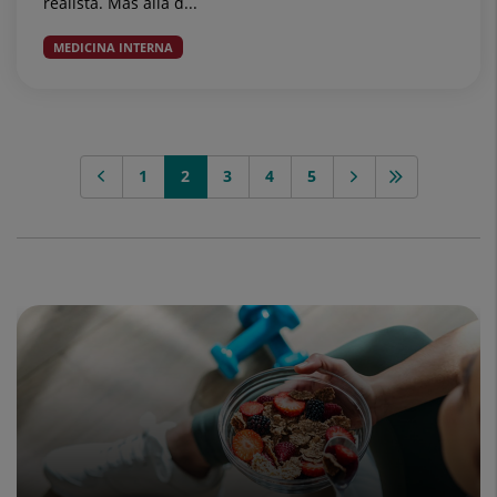
realista. Más allá d...
MEDICINA INTERNA
1
2
3
4
5