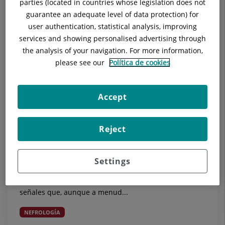
parties (located in countries whose legislation does not
guarantee an adequate level of data protection) for
user authentication, statistical analysis, improving
services and showing personalised advertising through
the analysis of your navigation. For more information,
please see our
Política de cookies
18 de junio de 2026
Accept
Día Mundial del Cáncer de Riñón:
cuándo una molestia lumbar o urinaria
Reject
puede requerir valoración médica
Cada mes de junio se celebra el Día Mundial del
Settings
Cáncer de Riñón, una fecha que ayuda a recordar la
importancia de prestar atención a determinadas
señales que, aunque a menud...
NEFROLOGÍA