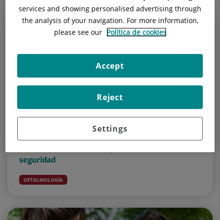
services and showing personalised advertising through
the analysis of your navigation. For more information,
please see our
Política de cookies
Accept
Reject
3 de agosto de 2026
Settings
Eclipse solar del 12 de agosto: cómo proteger
la vista y disfrutar del espectáculo con
seguridad
OFTALMOLOGÍA