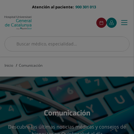
Saltar al contenido
menu-
Atención al paciente:
900 301 013
telefono
menuAcceso
Este
Este
Pedir
Mi
Togg
Menú
enlace
enlace
cita
Quirónsalud
se
se
navi
abrirá
abrirá
en
en
Buscar
una
una
ventana
ventana
Buscar
nueva.
nueva.
Inicio
Comunicación
Comunicación
Descubre las últimas noticias médicas y consejos de