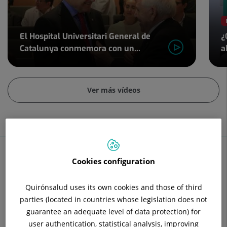
El Hospital Universitari General de
¿
Catalunya conmemora con un...
a
Diapositiva
2
Ver más vídeos
de
4
Cookies configuration
Contenidos de salud
Quirónsalud uses its own cookies and those of third
parties (located in countries whose legislation does not
Conoce tu salud desde todas las perspectivas
guarantee an adequate level of data protection) for
user authentication, statistical analysis, improving