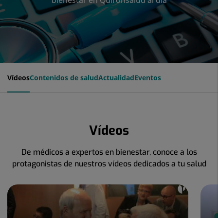
bienestar en Quirónsalud al día
Vídeos
Contenidos de salud
Actualidad
Eventos
Vídeos
De médicos a expertos en bienestar, conoce a los
protagonistas de nuestros vídeos dedicados a tu salud
Número
de
diapositivas:
4