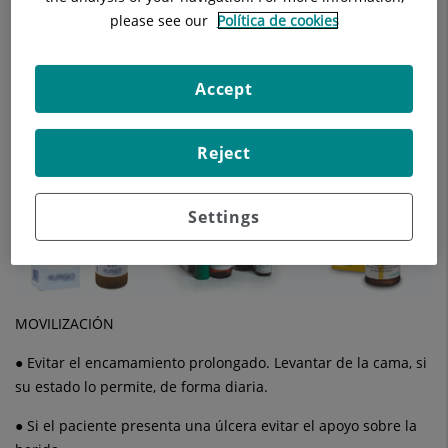
zona perinanal, pliegues… (ej: pasta lassar, cavilon®)
please see our
Política de cookies
● La ropa de la cama debe estar seca, sin arrugas. Estire bien
la sábana bajera al realizar los cambios posturales.
Accept
● Usar calcetines de algodón gruesos y sin gomas para evitar
lesiones por roce en talones y tobillos.
Reject
Settings
MOVILIZACIÓN
● Evitar el encamamiento prolongado. Levantar de la cama, si
su estado lo permite, de forma diaria.
● Si el paciente presenta una úlcera evitar el apoyo sobre la