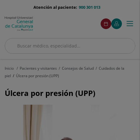
Saltar al contenido
menu-
Atención al paciente:
900 301 013
telefono
menuAcceso
Este
Este
Pedir
Mi
Togg
Menú
enlace
enlace
cita
Quirónsalud
se
se
navi
abrirá
abrirá
en
en
Buscar
una
una
ventana
ventana
Buscar
nueva.
nueva.
Inicio
Pacientes y visitantes
Consejos de Salud
Cuidados de la
piel
Úlcera por presión (UPP)
Úlcera por presión (UPP)