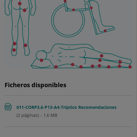
Ficheros disponibles
011-CORP3.6-P13-A4-Tríptico Recomendaciones
(2 páginas)
1,6
MB
al alta parapersonas con riesgo UPPV.0