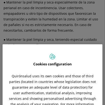
● Mantener la piel limpia y seca especialmente de la zona
perianal en caso de incontinencia. Usar colectores,
empapadores u otro tipo de dispositivos que favorezcan la
transpiración y eviten la humedad en la zona. Limitar el uso
de pañales si no es estrictamente necesario. En caso de
necesitarlos, cambiarlos de forma frecuente.
● Mantener la piel limpia y seca, teniendo especial cuidado
en ingles, mamas y pliegues.
● No abusar de la colonia. Reseca la piel.
● Mantener la piel hidratada.
Cookies configuration
● Aplicar de forma suave, soluciones especiales para la
Quirónsalud uses its own cookies and those of third
prevención de úlceras: ácidos grasos hiperoxigenados, en las
parties (located in countries whose legislation does not
zonas de riesgo de presión.
guarantee an adequate level of data protection) for
user authentication, statistical analysis, improving
● No hacer masajes en las zonas de riesgo.
services and showing personalised advertising through
● Aplicar productos barrera en zonas expuestas a humedad:
the analysis of your navigation. For more information,