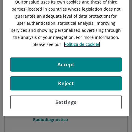
Quirónsalud uses its own cookies and those of third
MATRON/A
parties (located in countries whose legislation does not
Ginecología y Obstetricia
guarantee an adequate level of data protection) for
user authentication, statistical analysis, improving
services and showing personalised advertising through
Hospital Universitari General de Catalunya
the analysis of your navigation. For more information,
please see our
Política de cookies
Ver ficha
Accept
Reject
Alberto Roque Pérez
Settings
FACULTATIVO ESPECIALISTA
RADIODIAGNÓSTICO
Radiodiagnóstico