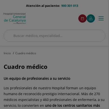
Saltar al contenido
menu-
Atención al paciente:
900 301 013
telefono
menuAcceso
Este
Este
Pedir
Mi
Togg
Menú
enlace
enlace
cita
Quirónsalud
se
se
navi
abrirá
abrirá
en
en
Buscar
una
una
ventana
ventana
Buscar
nueva.
nueva.
Inicio
Cuadro médico
Cuadro médico
Un equipo de profesionales a su servicio
Los profesionales de nuestro Hospital forman un equipo
humano de reconocido prestigio internacional. Más de 270
médicos especialistas y 460 profesionales de enfermería, a su
servicio, lo convierten en
uno de los centros sanitarios más