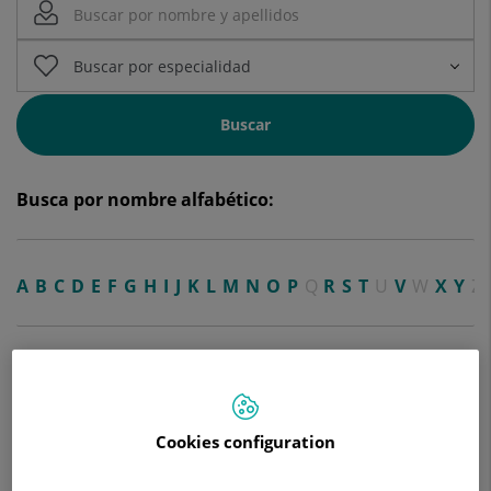
Buscar
Busca por nombre alfabético:
A
B
C
D
E
F
G
H
I
J
K
L
M
N
O
P
Q
R
S
T
U
V
W
X
Y
Z
A
Cookies configuration
Alberto Martínez Castellano