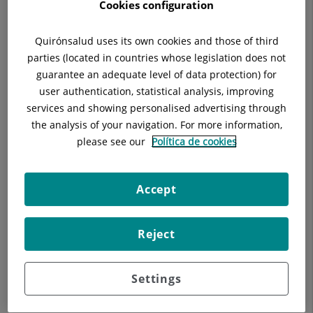
Cookies configuration
Acceso principal:
Abierto
las 24
horas.
Quirónsalud uses its own cookies and those of third
Urgencias:
Abierto
las 24
horas.
parties (located in countries whose legislation does not
guarantee an adequate level of data protection) for
Parking:
Abierto
las 24
horas.
user authentication, statistical analysis, improving
services and showing personalised advertising through
the analysis of your navigation. For more information,
please see our
Política de cookies
Accept
Reject
Nuestros blogs
Settings