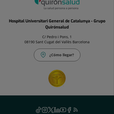
Hospital Universitari General de Catalunya - Grupo
Quirónsalud
C/ Pedro i Pons, 1
08190 Sant Cugat del Vallès Barcelona
¿Cómo llegar?
Social
TikTok
Este
Instagram
Este
Twitter
Este
Linkedin
Este
Youtube
Este
Facebook
Este
Feed
Este