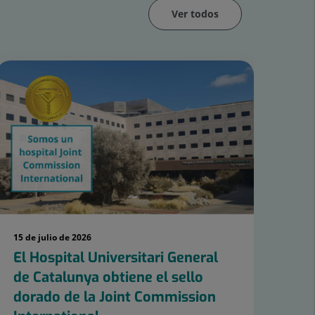
Ver todos
15 de julio de 2026
8 de
El Hospital Universitari General
El
de Catalunya obtiene el sello
de 
dorado de la Joint Commission
mé