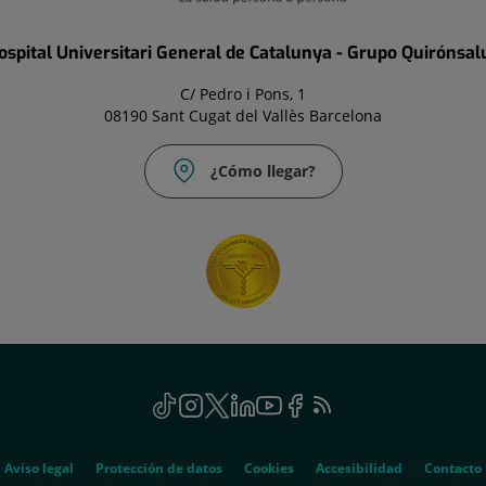
ospital Universitari General de Catalunya - Grupo Quirónsal
C/ Pedro i Pons, 1
08190 Sant Cugat del Vallès Barcelona
¿Cómo llegar?
TikTok
Este
Instagram
Este
Twitter
Este
Linkedin
Este
Youtube
Este
Facebook
Este
Feed
Este
enlace
enlace
enlace
enlace
enlace
enlace
RSS
enlace
se
se
se
se
se
se
se
abrirá
abrirá
abrirá
abrirá
abrirá
abrirá
abrirá
Aviso legal
Protección de datos
Cookies
Accesibilidad
Contacto