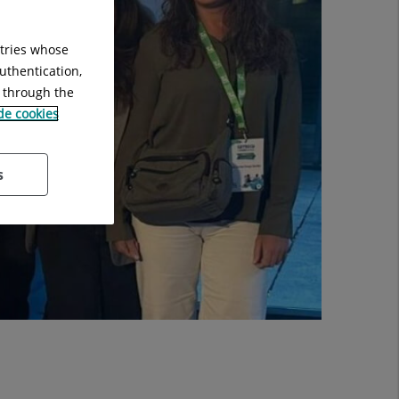
ntries whose
uthentication,
g through the
 de cookies
s