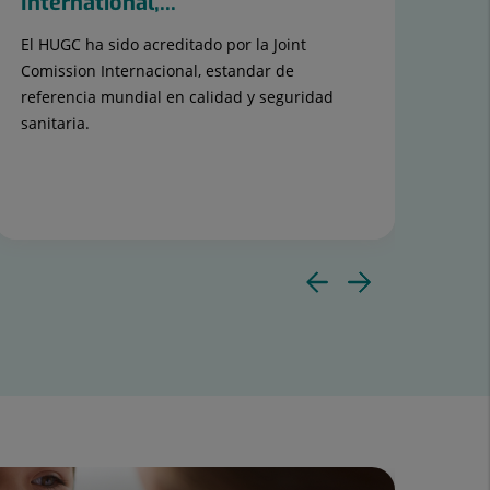
International,...
Sab
El HUGC ha sido acreditado por la Joint
Los
Comission Internacional, estandar de
rea
referencia mundial en calidad y seguridad
de 
sanitaria.
tem
ME
Diaposit
Diapos
anterior
siguie