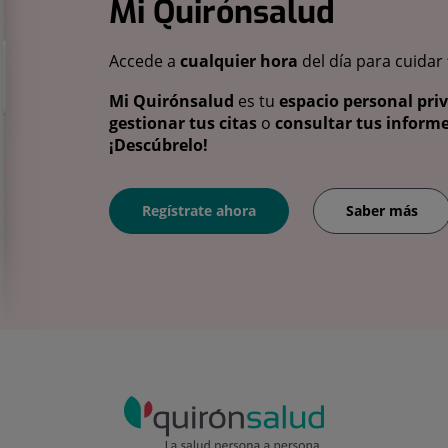
Mi Quirónsalud
Accede a
cualquier hora
del día para cuidar
Mi Quirónsalud
es tu
espacio personal pri
gestionar tus citas
o
consultar tus informe
¡Descúbrelo!
Regístrate ahora
Saber más