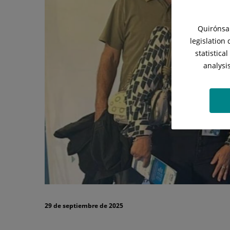
Cedeño
participa
Quirónsal
en
legislation
statistica
la
analysi
36ª
Reunión
Nacional
de
GETECCU
29 de septiembre de 2025