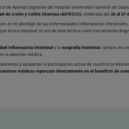
cio de Aparato Digestivo del Hospital Universitari General de Cata
ad de Crohn y Colitis Ulcerosa (GETECCU)
, celebrada del
25 al 27
ces en el abordaje de las enfermedades inflamatorias intestinales
a que busca impulsar el uso de esta técnica como herramienta diag
ad inflamatoria intestinal
y la
ecografía intestinal
, campos en lo
en la atención médica.
valoramos y apoyamos la participación activa de nuestros profesiona
nuestros médicos repercute directamente en el beneficio de nue