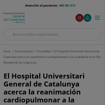
Saltar al contenido
menu-
Atención al paciente:
900 301 013
telefono
menuAcceso
Este
Este
Pedir
Mi
Togg
Menú
enlace
enlace
cita
Quirónsalud
se
se
navi
abrirá
abrirá
en
en
Buscar
una
una
ventana
ventana
Buscar
nueva.
nueva.
Inicio
Comunicación
Actualidad
El Hospital Universitari General de
Catalunya acerca la reanimación cardiopulmonar a la ciudadanía en el Día
Mundial de las Urgencias
El
El Hospital Universitari
Hospital
General de Catalunya
acerca la reanimación
Universitari
cardiopulmonar a la
General