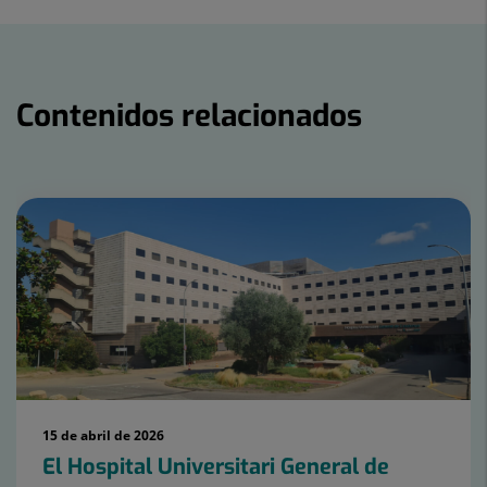
Twitter
Facebook
Linkedin
Contenidos relacionados
Número
de
diapositivas:
15
15 de abril de 2026
El Hospital Universitari General de