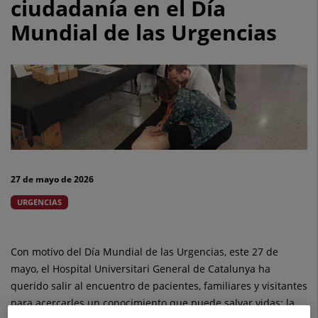
ciudadanía en el Día
de
Mundial de las Urgencias
Catalunya
acerca
la
reanimación
cardiopulmonar
a
27 de mayo de 2026
la
URGENCIAS
ciudadanía
en
Con motivo del Día Mundial de las Urgencias, este 27 de
mayo, el Hospital Universitari General de Catalunya ha
el
querido salir al encuentro de pacientes, familiares y visitantes
para acercarles un conocimiento que puede salvar vidas: la
Día