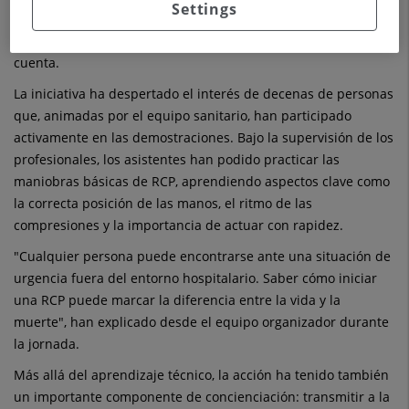
Settings
una situación en la
que cada segundo
cuenta.
La iniciativa ha despertado el interés de decenas de personas
que, animadas por el equipo sanitario, han participado
activamente en las demostraciones. Bajo la supervisión de los
profesionales, los asistentes han podido practicar las
maniobras básicas de RCP, aprendiendo aspectos clave como
la correcta posición de las manos, el ritmo de las
compresiones y la importancia de actuar con rapidez.
"Cualquier persona puede encontrarse ante una situación de
urgencia fuera del entorno hospitalario. Saber cómo iniciar
una RCP puede marcar la diferencia entre la vida y la
muerte", han explicado desde el equipo organizador durante
la jornada.
Más allá del aprendizaje técnico, la acción ha tenido también
un importante componente de concienciación: transmitir a la