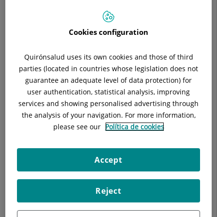
reanimación cardiopulmonar (RCP).
Mundial
A lo largo de la
de
mañana, el
Cookies configuration
vestíbulo del
las
hospital se ha
Quirónsalud uses its own cookies and those of third
Urgencias
transformado en un
parties (located in countries whose legislation does not
espacio de
guarantee an adequate level of data protection) for
aprendizaje práctico
user authentication, statistical analysis, improving
y abierto a todos.
services and showing personalised advertising through
Profesionales del
the analysis of your navigation. For more information,
centro han
please see our
Política de cookies
instalado un stand
divulgativo desde el
que han enseñado,
Accept
de forma sencilla y
accesible, cómo
Reject
actuar ante una
parada
cardiorrespiratoria,