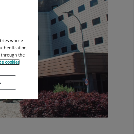
ntries whose
uthentication,
g through the
 de cookies
s