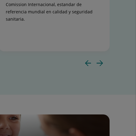
Comission Internacional, estandar de
rea
referencia mundial en calidad y seguridad
de 
sanitaria.
tem
ME
Diaposit
Diapos
anterior
siguie