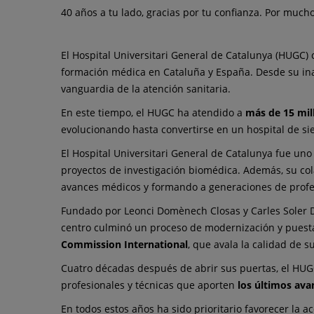
de
40 años a tu lado, gracias por tu confianza. Por much
atención
sanitaria
El Hospital Universitari General de Catalunya (HUGC
formación médica en Cataluña y España. Desde su ina
vanguardia de la atención sanitaria.
En este tiempo, el HUGC ha atendido a
más de 15 mil
evolucionando hasta convertirse en un hospital de si
El Hospital Universitari General de Catalunya fue uno
proyectos de investigación biomédica. Además, su col
avances médicos y formando a generaciones de profe
Fundado por Leonci Domènech Closas y Carles Soler Du
centro culminó un proceso de modernización y puesta
Commission International
, que avala la calidad de 
Cuatro décadas después de abrir sus puertas, el HUGC 
profesionales y técnicas que aporten
los últimos ava
En todos estos años ha sido prioritario favorecer la 