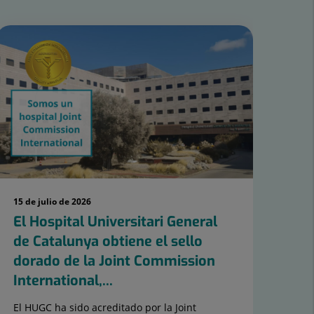
15 de julio de 2026
8 de
El Hospital Universitari General
El
de Catalunya obtiene el sello
de 
dorado de la Joint Commission
mé
International,...
Sab
El HUGC ha sido acreditado por la Joint
Los