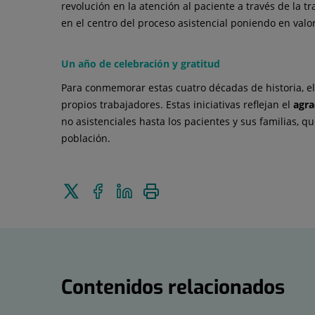
revolución en la atención al paciente a través de la 
en el centro del proceso asistencial poniendo en valo
Un año de celebración y gratitud
Para conmemorar estas cuatro décadas de historia, el 
propios trabajadores. Estas iniciativas reflejan el
agra
no asistenciales hasta los pacientes y sus familias, 
población.
Enviar
Compartir
Compartir
Imprimir
a
en
en
Twitter
Facebook
Linkedin
Contenidos relacionados