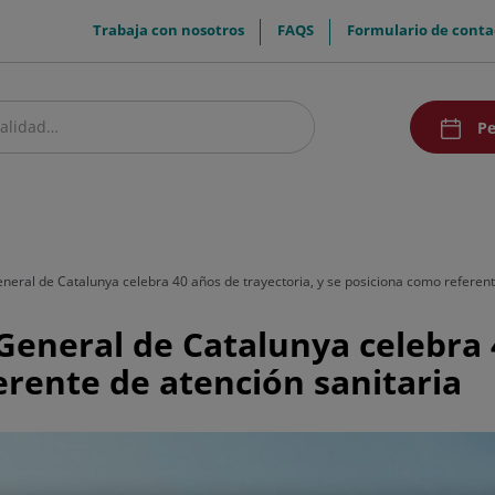
menuTop
Trabaja con nosotros
FAQS
Formulario de conta
menuAcce
Pe
estro centro
Pacientes y visitantes
Investigación y Docencia
Comunic
General de Catalunya celebra 40 años de trayectoria, y se posiciona como referent
 General de Catalunya celebra 
erente de atención sanitaria