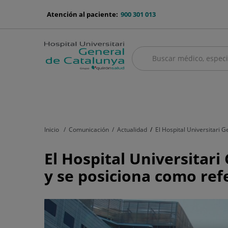
Saltar al contenido
menu-
Atención al paciente:
900 301 013
telefono
Buscar
Buscar
menú
Cuadro médico
Servicios médicos
Aseguradoras y mutuas
Nu
principal
Inicio
Comunicación
Actualidad
El Hospital Universitari 
El
El Hospital Universitari
Hospital
y se posiciona como ref
Universitari
General