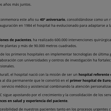
os años más juntos.
) conmemora este año su
40º aniversario
, consolidándose como un re
uguración en 1984 el hospital ha evolucionado para adaptarse a l
lones de pacientes
, ha realizado 600.000 intervenciones quirúrgic
ete plantas y más de 90.000 metros cuadrados.
 de los primeros hospitales en implementar tecnologías de última ge
aboración con universidades y centros de investigación ha fortal
sionales.
rall, el hospital nació con la misión de ser un
hospital referente 
 al día permanente que le convirtió en el
primer hospital de Europ
su servicio médico y asistencial combinando la atención personaliza
sigue apostando por el crecimiento y la consolidación de los serv
nces en salud y experiencia del paciente
.
accesibilidad de nuestros pacientes tanto en los procesos urgentes 