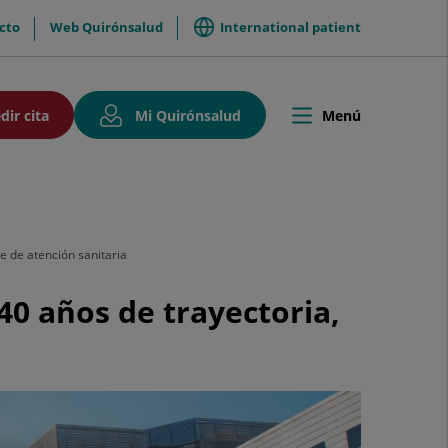
International patient
cto
Web Quirónsalud
so
Este
Este
dir cita
Mi Quirónsalud
Menú
Toggle
enlace
enlace
navigation
se
se
abrirá
abrirá
en
en
una
una
ventana
ventana
ación
nueva.
nueva.
e de atención sanitaria
40 años de trayectoria,