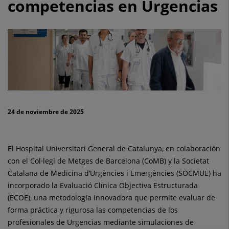
competencias en Urgencias
de
Catalunya
impulsa
una
evaluación
pionera
24 de noviembre de 2025
para
reforzar
El Hospital Universitari General de Catalunya, en colaboración
las
con el Col·legi de Metges de Barcelona (CoMB) y la Societat
Catalana de Medicina d’Urgències i Emergències (SOCMUE) ha
competencias
incorporado la Evaluació Clínica Objectiva Estructurada
(ECOE), una metodología innovadora que permite evaluar de
en
forma práctica y rigurosa las competencias de los
Urgencias
profesionales de Urgencias mediante simulaciones de