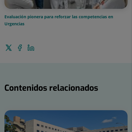
Evaluación pionera para reforzar las competencias en
Urgencias
Enviar
Compartir
Compartir
a
en
en
Twitter
Facebook
Linkedin
Contenidos relacionados
Número
de
diapositivas:
15