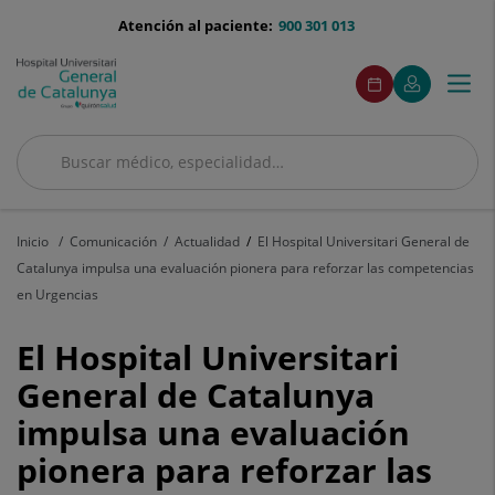
Saltar al contenido
menu-
Atención al paciente:
900 301 013
telefono
menuAcceso
Este
Este
Pedir
Mi
Togg
Menú
enlace
enlace
cita
Quirónsalud
se
se
navi
abrirá
abrirá
en
en
Buscar
una
una
ventana
ventana
Buscar
nueva.
nueva.
Inicio
Comunicación
Actualidad
El Hospital Universitari General de
Catalunya impulsa una evaluación pionera para reforzar las competencias
en Urgencias
El
El Hospital Universitari
Hospital
General de Catalunya
impulsa una evaluación
Universitari
pionera para reforzar las
General