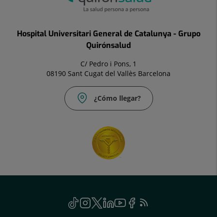
Hospital Universitari General de Catalunya - Grupo
Quirónsalud
C/ Pedro i Pons, 1
08190 Sant Cugat del Vallès Barcelona
¿Cómo llegar?
Social
TikTok
Este
Instagram
Este
Twitter
Este
Linkedin
Este
Youtube
Este
Facebook
Este
Feed
Este
enlace
enlace
enlace
enlace
enlace
enlace
RSS
enlace