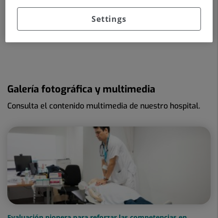
En esta primera edición han participado 28 profesionales del
Settings
Servicio de Urgencias, que recibirán la certificación oficial de
competencias por parte del Col·legi de Metges de Catalunya.
Galería fotográfica y multimedia
Consulta el contenido multimedia de nuestro hospital.
Evaluación pionera para reforzar las competencias en