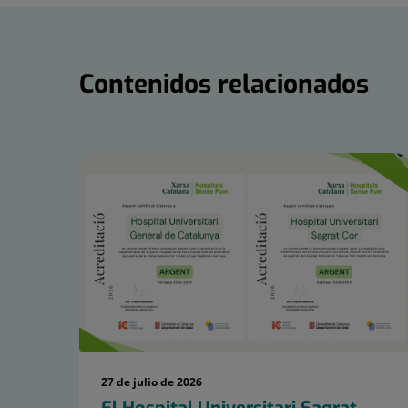
Contenidos relacionados
Número
de
diapositivas:
15
27 de julio de 2026