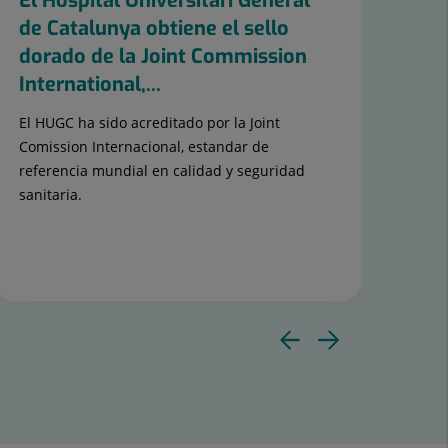
El Hospital Universitari General
El
de Catalunya obtiene el sello
de 
dorado de la Joint Commission
mé
International,...
Sab
El HUGC ha sido acreditado por la Joint
Los
Comission Internacional, estandar de
rea
referencia mundial en calidad y seguridad
de 
sanitaria.
tem
ME
Diaposit
Diapos
anterior
siguie