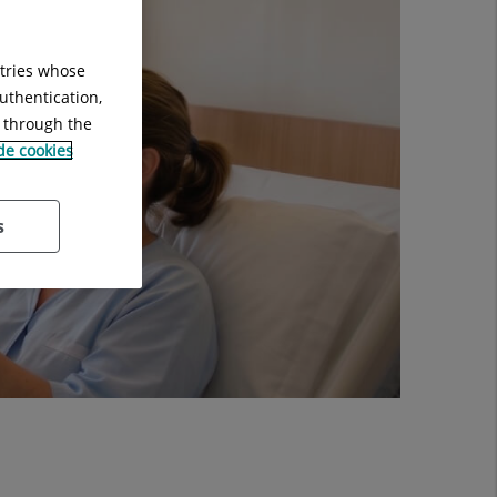
ntries whose
uthentication,
g through the
 de cookies
s