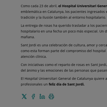
Como cada 23 de abril,
el Hospital Universitari Gene
emblemática en Catalunya, los pacientes ingresados 
tradición y la ilusión también al entorno hospitalario.
La entrega de rosas ha querido trasladar a los pacient
hospitalario en una fecha un poco más especial. Un d
mañana.
Sant Jordi es una celebración de cultura, amor y cerc
como esta forman parte del compromiso del hospital c
atención clínica.
Con iniciativas como el reparto de rosas en Sant Jordi
del ánimo y las emociones de las personas que pasan 
El Hospital Universitari General de Catalunya quiere 
profesionales un
feliz día de Sant Jordi.
Enviar
Compartir
Compartir
Imprimir
a
en
en
Twitter
Facebook
Linkedin