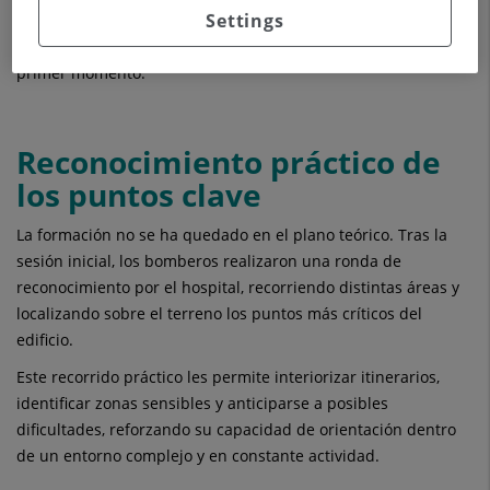
Settings
encuentran los sistemas de extinción— permite reducir
tiempos de reacción y optimizar la intervención desde el
primer momento.
Reconocimiento práctico de
los puntos clave
La formación no se ha quedado en el plano teórico. Tras la
sesión inicial, los bomberos realizaron una ronda de
reconocimiento por el hospital, recorriendo distintas áreas y
localizando sobre el terreno los puntos más críticos del
edificio.
Este recorrido práctico les permite interiorizar itinerarios,
identificar zonas sensibles y anticiparse a posibles
dificultades, reforzando su capacidad de orientación dentro
de un entorno complejo y en constante actividad.