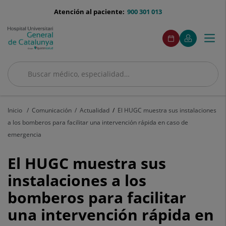
Saltar al contenido
menu-
Atención al paciente:
900 301 013
telefono
menuAcceso
Este
Este
Pedir
Mi
Togg
Menú
enlace
enlace
cita
Quirónsalud
se
se
navi
abrirá
abrirá
en
en
Buscar
una
una
ventana
ventana
Buscar
nueva.
nueva.
Inicio
Comunicación
Actualidad
El HUGC muestra sus instalaciones
a los bomberos para facilitar una intervención rápida en caso de
emergencia
El
El HUGC muestra sus
HUGC
instalaciones a los
bomberos para facilitar
muestra
una intervención rápida en
sus