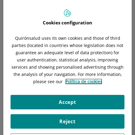
emergencia
explica Albert Clotet Vidal, responsable de mantenimiento del
centro, la formación ha incluido una sesión sobre la
distribución del edificio, sus accesos y los principales
Cookies configuration
componentes fijos de extinción, elementos clave para
intervenir con seguridad y precisión en un entorno
Quirónsalud uses its own cookies and those of third
asistencial.
parties (located in countries whose legislation does not
guarantee an adequate level of data protection) for
user authentication, statistical analysis, improving
Conocer el hospital para
services and showing personalised advertising through
ganar tiempo
the analysis of your navigation. For more information,
please see our
Política de cookies
En un hospital, cada segundo cuenta. Por eso, uno de los
principales objetivos de esta acción formativa ha sido facilitar
a los bomberos un conocimiento real de los espacios,
Accept
evitando que, en una situación crítica, tengan que detenerse
a buscar o preguntar por la ubicación de zonas concretas.
Reject
Entrar ya con referencias claras —saber dónde están los
accesos, cómo se distribuyen las diferentes áreas o dónde se