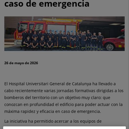
caso de emergencia
instalaciones
a
los
bomberos
para
facilitar
26 de mayo de 2026
una
intervención
El Hospital Universitari General de Catalunya ha llevado a
rápida
cabo recientemente varias jornadas formativas dirigidas a los
bomberos del territorio con un objetivo muy claro: que
en
conozcan en profundidad el edificio para poder actuar con la
máxima rapidez y eficacia en caso de emergencia.
caso
La iniciativa ha permitido acercar a los equipos de
de
intervención la realidad del hospital desde dentro. Tal y como