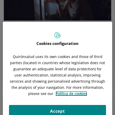
26 de abril de 2024
Cómo afrontar el trastorno por
alimentación nocturna
Cookies configuration
El Trastorno por Alimentación Nocturna (TAN) es una
Quirónsalud uses its own cookies and those of third
condición en la que una persona consume una
parties (located in countries whose legislation does not
cantidad significativa de alimentos durante la noche, a
guarantee an adequate level of data protection) for
menudo despertándose p...
user authentication, statistical analysis, improving
services and showing personalised advertising through
the analysis of your navigation. For more information,
please see our
Política de cookies
Accept