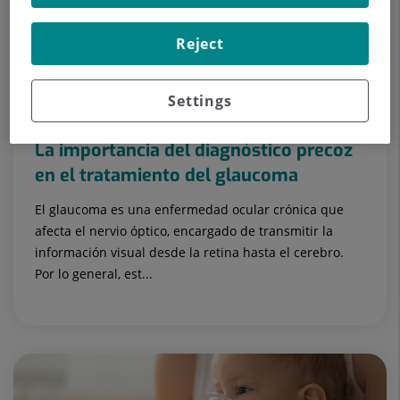
Reject
Settings
19 de marzo de 2024
La importancia del diagnóstico precoz
en el tratamiento del glaucoma
El glaucoma es una enfermedad ocular crónica que
afecta el nervio óptico, encargado de transmitir la
información visual desde la retina hasta el cerebro.
Por lo general, est...