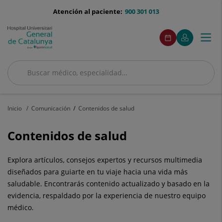
Saltar al contenido
menu-
Atención al paciente:
900 301 013
telefono
menuAcceso
Este
Este
Pedir
Mi
Togg
Menú
enlace
enlace
cita
Quirónsalud
se
se
navi
abrirá
abrirá
en
en
Buscar
una
una
ventana
ventana
Buscar
nueva.
nueva.
Inicio
Comunicación
Contenidos de salud
Contenidos de salud
Explora artículos, consejos expertos y recursos multimedia
diseñados para guiarte en tu viaje hacia una vida más
saludable. Encontrarás contenido actualizado y basado en la
evidencia, respaldado por la experiencia de nuestro equipo
médico.