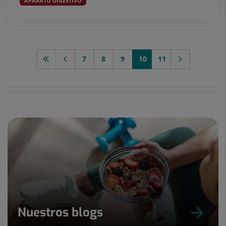
APARATO DIGESTIVO
7
8
9
10
11
Nuestros blogs