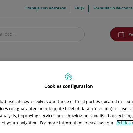
menuTop
Trabaja con nosotros
FAQS
Formulario de conta
menuAcce
Pe
estro centro
Pacientes y visitantes
Investigación y Docencia
Comunic
. Marca personal
Cookies configuration
al. Marca personal
ud uses its own cookies and those of third parties (located in cou
 does not guarantee an adequate level of data protection) for user a
l analysis, improving services and showing personalised advertisin
s of your navigation. For more information, please see our
Política