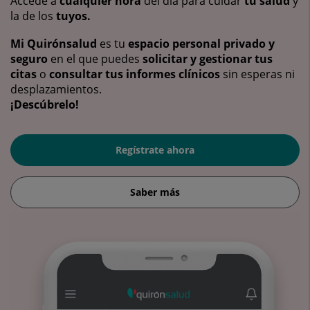
Accede a
cualquier hora
del día para cuidar
tu salud
y
la de los
tuyos.
Mi Quirónsalud
es tu
espacio personal privado y
seguro
en el que puedes
solicitar y gestionar tus
citas
o
consultar tus informes clínicos
sin esperas ni
desplazamientos.
¡Descúbrelo!
Regístrate ahora
Saber más