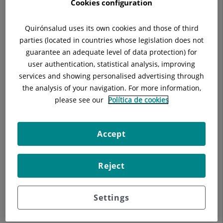
Cookies configuration
Quirónsalud uses its own cookies and those of third
Enviar
Compartir
Compartir
parties (located in countries whose legislation does not
a
en
en
Twitter
Facebook
Linkedin
guarantee an adequate level of data protection) for
user authentication, statistical analysis, improving
services and showing personalised advertising through
the analysis of your navigation. For more information,
please see our
Política de cookies
Accept
Reject
Nuestros blogs
Settings