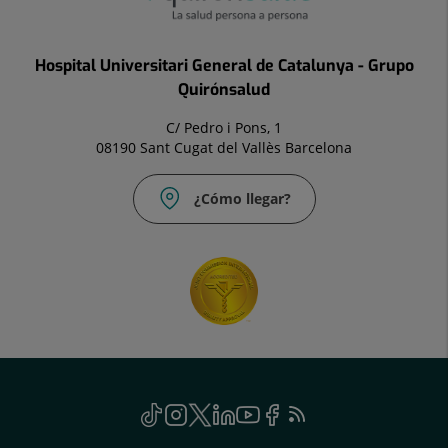
Hospital Universitari General de Catalunya - Grupo
Quirónsalud
C/ Pedro i Pons, 1
08190 Sant Cugat del Vallès Barcelona
¿Cómo llegar?
Social
TikTok
Este
Instagram
Este
Twitter
Este
Linkedin
Este
Youtube
Este
Facebook
Este
Feed
Este
enlace
enlace
enlace
enlace
enlace
enlace
RSS
enlace