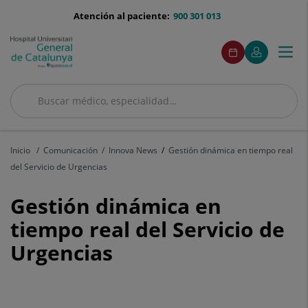
Saltar al contenido
menu-
Atención al paciente:
900 301 013
telefono
menuAcceso
Este
Este
Pedir
Mi
Togg
Menú
enlace
enlace
cita
Quirónsalud
se
se
navi
abrirá
abrirá
en
en
Buscar
una
una
ventana
ventana
Buscar
nueva.
nueva.
Inicio
Comunicación
Innova News
Gestión dinámica en tiempo real
del Servicio de Urgencias
Gestión
Gestión dinámica en
dinámica
tiempo real del Servicio de
Urgencias
en
tiempo
real