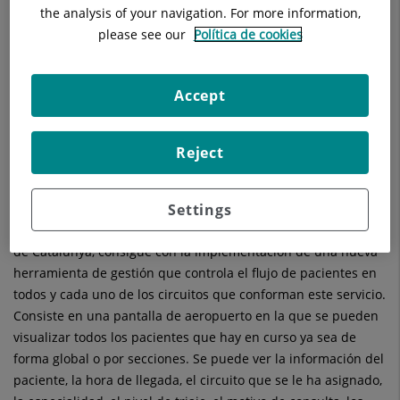
the analysis of your navigation. For more information,
please see our
Política de cookies
Accept
Reject
Monitorizar el estado de las urgencias en tiempo real tiene
como objetivo ser más eficaces y eficientes, mejorando el
tiempo de estancia del paciente y su satisfacción. Esto es lo
Settings
que, el servicio de Urgencias del Hospital Universitari General
de Catalunya, consigue con la implementación de una nueva
herramienta de gestión que controla el flujo de pacientes en
todos y cada uno de los circuitos que conforman este servicio.
Consiste en una pantalla de aeropuerto en la que se pueden
visualizar todos los pacientes que hay en curso ya sea de
forma global o por secciones. Se puede ver la información del
paciente, la hora de llegada, el circuito que se le ha asignado,