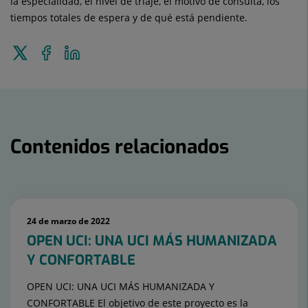
la especialidad, el nivel de triaje, el motivo de consulta, los
tiempos totales de espera y de qué está pendiente.
Enviar
Compartir
Compartir
a
en
en
Twitter
Facebook
Linkedin
Contenidos relacionados
Número
de
24 de marzo de 2022
diapositivas:
OPEN UCI: UNA UCI MÁS HUMANIZADA
15
Y CONFORTABLE
OPEN UCI: UNA UCI MÁS HUMANIZADA Y
CONFORTABLE El objetivo de este proyecto es la