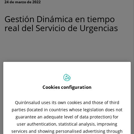
24 de marzo de 2022
del
Gestión Dinámica en tiempo
Servicio
real del Servicio de Urgencias
de
Urgencias
Cookies configuration
Quirónsalud uses its own cookies and those of third
parties (located in countries whose legislation does not
guarantee an adequate level of data protection) for
user authentication, statistical analysis, improving
services and showing personalised advertising through