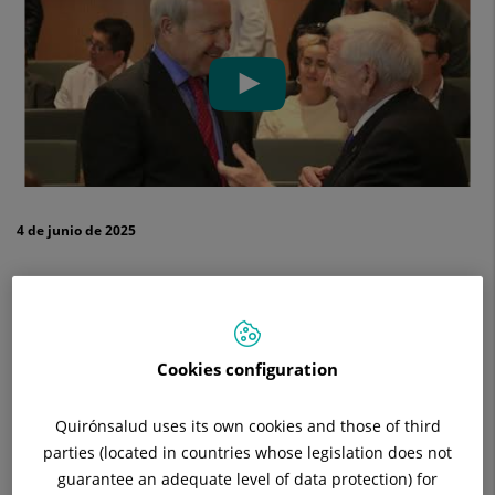
4 de junio de 2025
El pasado 22 de mayo celebramos el 40º aniversario del
hospital, que se ha consolidado como centro de referencia
comprometido con la salud, la innovación y la formación
Cookies configuration
médica. El reunió a autoridades locales, representantes del
sistema de salud catalán, académicos y profesionales del
Quirónsalud uses its own cookies and those of third
ámbito sanitario y estuvo presidido por Xavier Mate, director
parties (located in countries whose legislation does not
territorial Barcelona-Vallès de Quirónsalud; el Dr. Joan
guarantee an adequate level of data protection) for
Izquierdo, gerente del Hospital Universitari General de