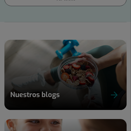
Diapositiva
1
de
4
Nuestros blogs