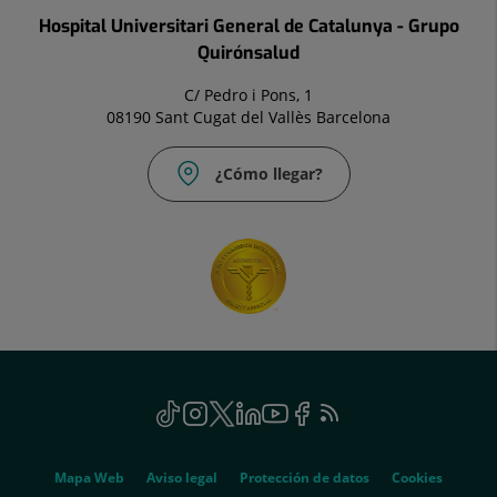
Hospital Universitari General de Catalunya - Grupo
Quirónsalud
C/ Pedro i Pons, 1
08190 Sant Cugat del Vallès Barcelona
¿Cómo llegar?
Social
TikTok
Este
Instagram
Este
Twitter
Este
Linkedin
Este
Youtube
Este
Facebook
Este
Feed
Este
enlace
enlace
enlace
enlace
enlace
enlace
RSS
enlace
se
se
se
se
se
se
se
Genérico
abrirá
abrirá
abrirá
abrirá
abrirá
abrirá
abrirá
Mapa Web
Aviso legal
Protección de datos
Cookies