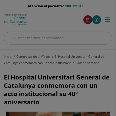
Saltar al contenido
menu-
Atención al paciente:
900 301 013
telefono
menuAcceso
Este
Este
Pedir
Mi
Togg
Menú
enlace
enlace
cita
Quirónsalud
se
se
navi
abrirá
abrirá
en
en
Buscar
una
una
ventana
ventana
Buscar
nueva.
nueva.
Inicio
Comunicación
Vídeos
El Hospital Universitari General de
Catalunya conmemora con un acto institucional su 40º aniversario
El Hospital Universitari General de
Catalunya conmemora con un
acto institucional su 40º
aniversario