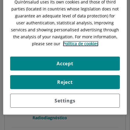
Quirónsalud uses its own cookies and those of third
MATRON/A
parties (located in countries whose legislation does not
Ginecología y Obstetricia
guarantee an adequate level of data protection) for
user authentication, statistical analysis, improving
services and showing personalised advertising through
Hospital Universitari General de Catalunya
the analysis of your navigation. For more information,
please see our
Política de cookies
Ver ficha
Accept
Reject
Alberto Roque Pérez
Settings
FACULTATIVO ESPECIALISTA
RADIODIAGNÓSTICO
Radiodiagnóstico