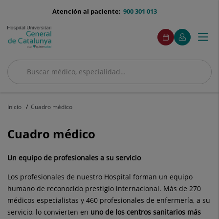
Saltar al contenido
menu-
Atención al paciente:
900 301 013
telefono
menuAcceso
Este
Este
Pedir
Mi
Togg
Menú
enlace
enlace
cita
Quirónsalud
se
se
navi
abrirá
abrirá
en
en
Buscar
una
una
ventana
ventana
Buscar
nueva.
nueva.
Inicio
Cuadro médico
Cuadro médico
Un equipo de profesionales a su servicio
Los profesionales de nuestro Hospital forman un equipo
humano de reconocido prestigio internacional. Más de 270
médicos especialistas y 460 profesionales de enfermería, a su
servicio, lo convierten en
uno de los centros sanitarios más