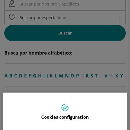
Buscar
Busca por nombre alfabético:
A
B
C
D
E
F
G
H
I
J
K
L
M
N
O
P
Q
R
S
T
U
V
W
X
Y
Z
A
Cookies configuration
Alberto Martínez Castellano