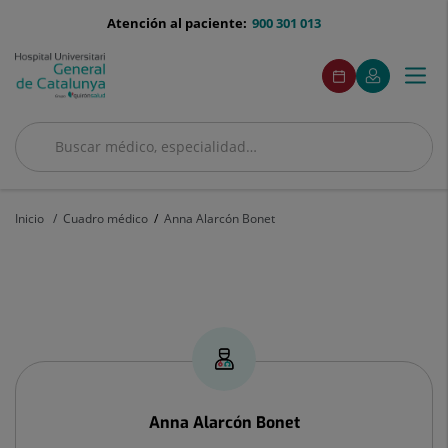
Saltar al contenido
menu-
Atención al paciente:
900 301 013
telefono
menuAcceso
Este
Este
Pedir
Mi
Togg
Menú
enlace
enlace
cita
Quirónsalud
se
se
navi
abrirá
abrirá
en
en
Buscar
una
una
ventana
ventana
Buscar
nueva.
nueva.
Inicio
Cuadro médico
Anna Alarcón Bonet
Anna
Alarcón
Bonet
Anna
Alarcón Bonet