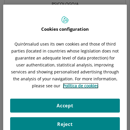
PSICOLOGO/A
PSICOLOGÍA CLÍNICA
Cookies configuration
Pide cita con este profesional en otros hospitales:
Quirónsalud uses its own cookies and those of third
parties (located in countries whose legislation does not
Hospital Universitari General de Catalunya
guarantee an adequate level of data protection) for
C/ Pedro i Pons, 1
user authentication, statistical analysis, improving
08190 Sant Cugat del Vallés Barcelona
services and showing personalised advertising through
the analysis of your navigation. For more information,
935 656 000
please see our
Política de cookies
Accept
Datos del profesional
Reject