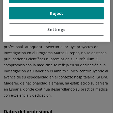
La Dra.
Carmen
Maderer
es una destacada especialista en
Reject
Cirugía Ortopédica y Traumatología
, actualmente ejerciendo
en el Hospital Universitario General de Catalunya. Con una
sólida formación académica, ha obtenido un Grado en
Settings
Medicina, complementado por una Tesis doctoral y diversas
estancias internacionales que enriquecen su experiencia
profesional. Aunque su trayectoria incluye proyectos de
investigación en el Programa Marco Europeo, no se destacan
publicaciones científicas ni premios en su currículum. Su
compromiso con la medicina se refleja en su dedicación a la
investigación y su labor en el ámbito clínico, contribuyendo al
avance de su especialidad en el contexto hospitalario. La Dra.
Maderer, de nacionalidad alemana, ha establecido su carrera
en España, donde continúa desarrollando su práctica médica
con excelencia y dedicación.
Datos del profesional