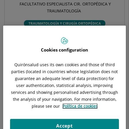
FACULTATIVO ESPECIALISTA CIR. ORTOPÉDICA Y
TRAUMATOLOGÍA
TRAUMATOLOGÍA Y CIRUGÍA ORTOPÉDICA
Pedir cita
Cookies configuration
Pide cita con este profesional en otros hospitales:
Quirónsalud uses its own cookies and those of third
parties (located in countries whose legislation does not
Hospital Universitari General de Catalunya
guarantee an adequate level of data protection) for
user authentication, statistical analysis, improving
C/ Pedro i Pons, 1
services and showing personalised advertising through
08190 Sant Cugat del Vallés Barcelona
the analysis of your navigation. For more information,
please see our
Política de cookies
935 656 000
Accept