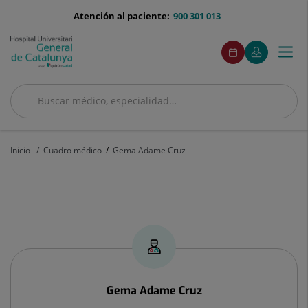
Saltar al contenido
menu-
Atención al paciente:
900 301 013
telefono
menuAcceso
Este
Este
Pedir
Mi
Togg
Menú
enlace
enlace
cita
Quirónsalud
se
se
navi
abrirá
abrirá
en
en
Buscar
una
una
ventana
ventana
Buscar
nueva.
nueva.
Inicio
Cuadro médico
Gema Adame Cruz
Gema
Adame
Cruz
Gema
Adame Cruz