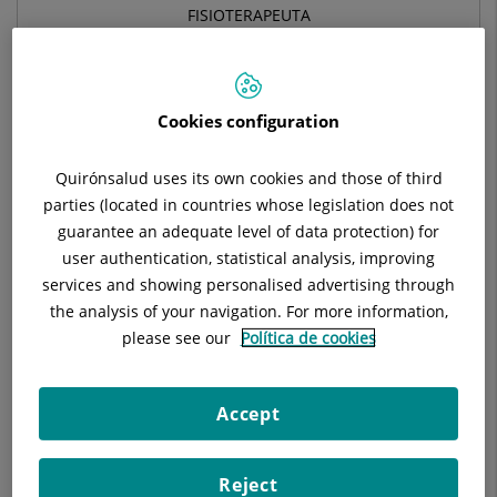
FISIOTERAPEUTA
MEDICINA FÍSICA Y REHABILITACIÓN
Cookies configuration
Pide cita con este profesional en otros hospitales:
Quirónsalud uses its own cookies and those of third
Hospital Universitari General de Catalunya
parties (located in countries whose legislation does not
guarantee an adequate level of data protection) for
C/ Pedro i Pons, 1
user authentication, statistical analysis, improving
08190 Sant Cugat del Vallés Barcelona
services and showing personalised advertising through
the analysis of your navigation. For more information,
935 656 000
please see our
Política de cookies
Accept
Datos del profesional
Reject