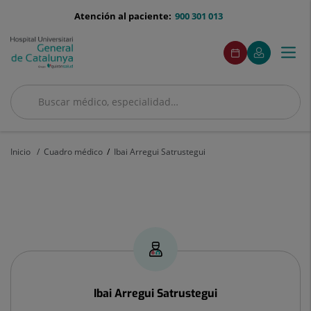
Saltar al contenido
menu-
Atención al paciente:
900 301 013
telefono
menuAcceso
Este
Este
Pedir
Mi
Togg
Menú
enlace
enlace
cita
Quirónsalud
se
se
navi
abrirá
abrirá
en
en
Buscar
una
una
ventana
ventana
Buscar
nueva.
nueva.
Inicio
Cuadro médico
Ibai Arregui Satrustegui
Ibai
Arregui
Satrustegui
Ibai
Arregui Satrustegui