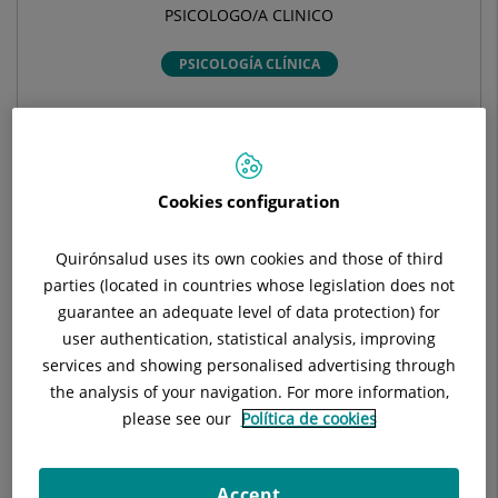
PSICOLOGO/A CLINICO
PSICOLOGÍA CLÍNICA
Pide cita con este profesional en otros hospitales:
Cookies configuration
Hospital Universitari General de Catalunya
C/ Pedro i Pons, 1
Quirónsalud uses its own cookies and those of third
08190 Sant Cugat del Vallés Barcelona
parties (located in countries whose legislation does not
guarantee an adequate level of data protection) for
935 656 000
user authentication, statistical analysis, improving
services and showing personalised advertising through
the analysis of your navigation. For more information,
please see our
Política de cookies
Datos del profesional
Accept