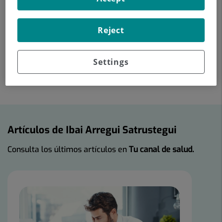
Experiencia profesional
Reject
Settings
Artículos de Ibai Arregui Satrustegui
Consulta los últimos artículos en
Tu canal de salud.