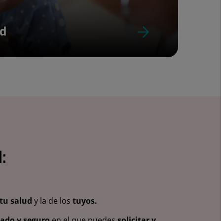
ud
:
tu salud
y la de los
tuyos.
vado y seguro
en el que puedes
solicitar y