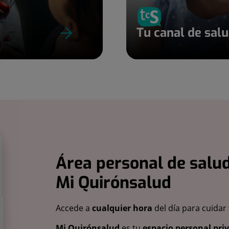
Tu canal de sal
Área personal de salud
Mi Quirónsalud
Accede a
cualquier hora
del día para cuidar
Mi Quirónsalud
es tu
espacio personal pri