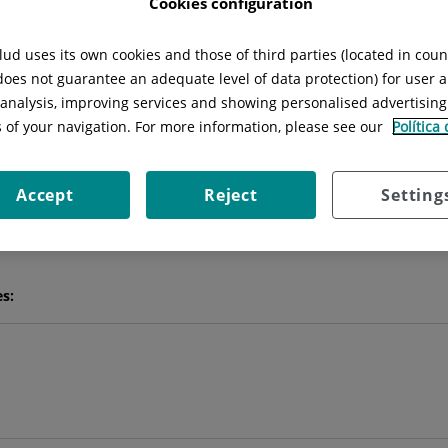
Cookies configuration
ud uses its own cookies and those of third parties (located in cou
José
Grau Verger
 does not guarantee an adequate level of data protection) for user a
l analysis, improving services and showing personalised advertisin
FACULTATIVO ESPECIALISTA OFTALMOLOGÍA
s of your navigation. For more information, please see our
Política
OFTALMOLOGÍA
Accept
Reject
Setting
Pedir cita
es: