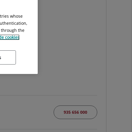
ntries whose
uthentication,
g through the
 de cookies
s
935 656 000