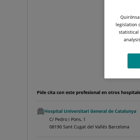
Quirónsal
legislation
statistica
analysi
Pide cita con este profesional en otros hospital
Hospital Universitari General de Catalunya
C/ Pedro i Pons, 1
08190 Sant Cugat del Vallés Barcelona