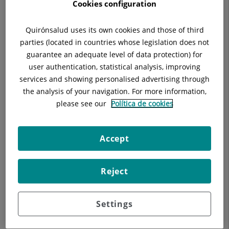
Buscar
Cookies configuration
Quirónsalud uses its own cookies and those of third
Resultados de la búsqueda
parties (located in countries whose legislation does not
guarantee an adequate level of data protection) for
user authentication, statistical analysis, improving
services and showing personalised advertising through
the analysis of your navigation. For more information,
please see our
Política de cookies
Accept
Reject
Nuestros blogs
Settings