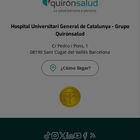
Hospital Universitari General de Catalunya - Grupo
Quirónsalud
C/ Pedro i Pons, 1
08190 Sant Cugat del Vallès Barcelona
¿Cómo llegar?
Social
TikTok
Este
Instagram
Este
Twitter
Este
Linkedin
Este
Youtube
Este
Facebook
Este
Feed
Este