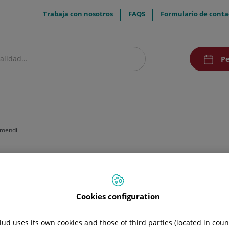
menuTop
Trabaja con nosotros
FAQS
Formulario de conta
menuAcce
Pe
estro centro
Pacientes y visitantes
Investigación y Docencia
Comunic
amendi
Cookies configuration
ud uses its own cookies and those of third parties (located in cou