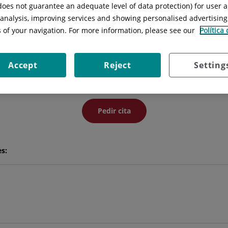
 does not guarantee an adequate level of data protection) for user a
l analysis, improving services and showing personalised advertisin
uis Antonio Alexander
Anduaga Beramen
s of your navigation. For more information, please see our
Política
FACULTATIVO ESPECIALISTA OFTALMOLOGÍA
Accept
Reject
Setting
OFTALMOLOGÍA
Pedir cita
es: