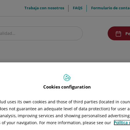
menuTop
Trabaja con nosotros
FAQS
Formulario de conta
menuAcce
Pe
estro centro
Pacientes y visitantes
Investigación y Docencia
Comunic
Cookies configuration
ud uses its own cookies and those of third parties (located in cou
 does not guarantee an adequate level of data protection) for user a
l analysis, improving services and showing personalised advertisin
s of your navigation. For more information, please see our
Política