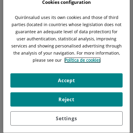
Buscar
Cookies configuration
Quirónsalud uses its own cookies and those of third
Resultados de la búsqueda
parties (located in countries whose legislation does not
guarantee an adequate level of data protection) for
user authentication, statistical analysis, improving
services and showing personalised advertising through
the analysis of your navigation. For more information,
please see our
Política de cookies
Accept
Reject
Nuestros blogs
Settings