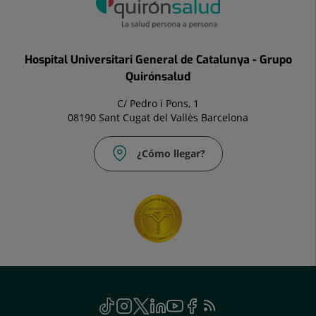
Hospital Universitari General de Catalunya - Grupo
Quirónsalud
C/ Pedro i Pons, 1
08190 Sant Cugat del Vallès Barcelona
¿Cómo llegar?
Social
TikTok
Este
Instagram
Este
Twitter
Este
Linkedin
Este
Youtube
Este
Facebook
Este
Feed
Este