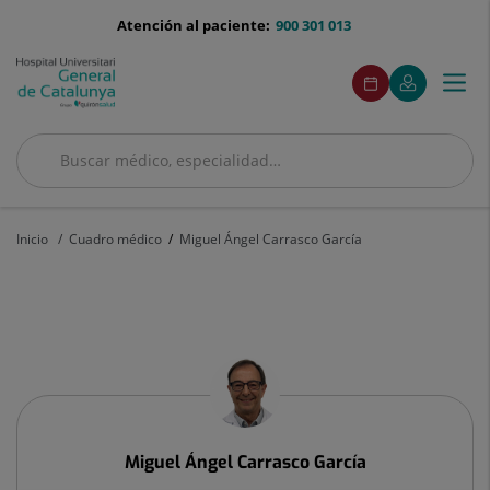
Saltar al contenido
menu-
Atención al paciente:
900 301 013
telefono
menuAcceso
Este
Este
Pedir
Mi
Togg
Menú
enlace
enlace
cita
Quirónsalud
se
se
navi
abrirá
abrirá
en
en
Buscar
una
una
ventana
ventana
Buscar
nueva.
nueva.
Inicio
Cuadro médico
Miguel Ángel Carrasco García
Miguel
Ángel
Carrasco
García
Miguel Ángel
Carrasco García