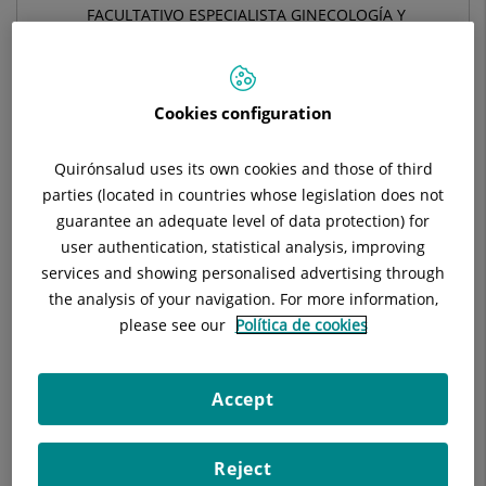
FACULTATIVO ESPECIALISTA GINECOLOGÍA Y
OBSTETRICÍA
GINECOLOGÍA Y OBSTETRICIA
Cookies configuration
Pide cita con este profesional en otros hospitales:
Quirónsalud uses its own cookies and those of third
parties (located in countries whose legislation does not
guarantee an adequate level of data protection) for
Hospital Universitari General de Catalunya
user authentication, statistical analysis, improving
C/ Pedro i Pons, 1
services and showing personalised advertising through
08190 Sant Cugat del Vallés Barcelona
the analysis of your navigation. For more information,
please see our
Política de cookies
935 656 000
Accept
Datos del profesional
Reject