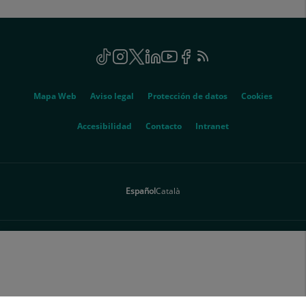
Social
TikTok
Este
Instagram
Este
Twitter
Este
Linkedin
Este
Youtube
Este
Facebook
Este
Feed
Este
enlace
enlace
enlace
enlace
enlace
enlace
RSS
enlace
se
se
se
se
se
se
se
Genérico
abrirá
abrirá
abrirá
abrirá
abrirá
abrirá
abrirá
Mapa Web
Aviso legal
Protección de datos
Cookies
en
en
en
en
en
en
en
una
una
una
una
una
una
una
Este
Accesibilidad
Contacto
Intranet
ventana
ventana
ventana
ventana
ventana
ventana
ventana
enlace
nueva.
nueva.
nueva.
nueva.
nueva.
nueva.
nueva.
se
abrirá
Español
Català
en
una
ventana
nueva.
© 2026 Quirónsalud - Todos los derechos reservados