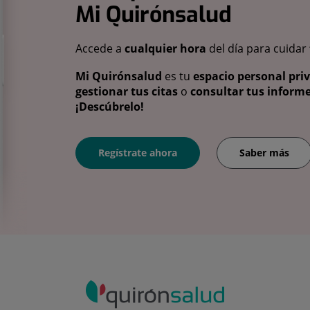
Mi Quirónsalud
Accede a
cualquier hora
del día para cuidar
Mi Quirónsalud
es tu
espacio personal pri
gestionar tus citas
o
consultar tus informe
¡Descúbrelo!
Regístrate ahora
Saber más