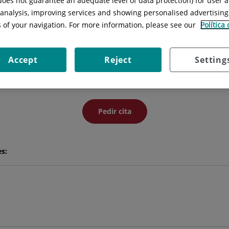
 does not guarantee an adequate level of data protection) for user a
l analysis, improving services and showing personalised advertisin
s of your navigation. For more information, please see our
Política
Olga
Ludeña Hernández
HIGIENISTA DENTAL
Accept
Reject
Setting
CIRUGÍA ORAL Y MAXILOFACIAL
Pedir cita
es: