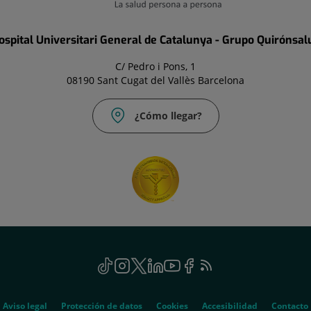
ospital Universitari General de Catalunya - Grupo Quirónsal
C/ Pedro i Pons, 1
08190 Sant Cugat del Vallès Barcelona
¿Cómo llegar?
TikTok
Este
Instagram
Este
Twitter
Este
Linkedin
Este
Youtube
Este
Facebook
Este
Feed
Este
enlace
enlace
enlace
enlace
enlace
enlace
RSS
enlace
se
se
se
se
se
se
se
abrirá
abrirá
abrirá
abrirá
abrirá
abrirá
abrirá
Aviso legal
Protección de datos
Cookies
Accesibilidad
Contacto