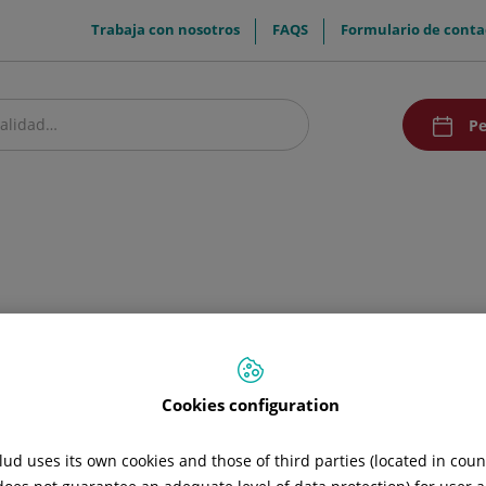
menuTop
Trabaja con nosotros
FAQS
Formulario de conta
menuAcce
Pe
estro centro
Pacientes y visitantes
Investigación y Docencia
Comunic
Cookies configuration
ud uses its own cookies and those of third parties (located in cou