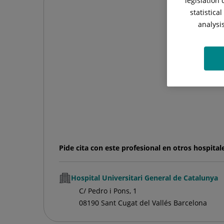
legislation
statistica
analysi
Pide cita con este profesional en otros hospital
Hospital Universitari General de Catalunya
C/ Pedro i Pons, 1
08190 Sant Cugat del Vallés Barcelona