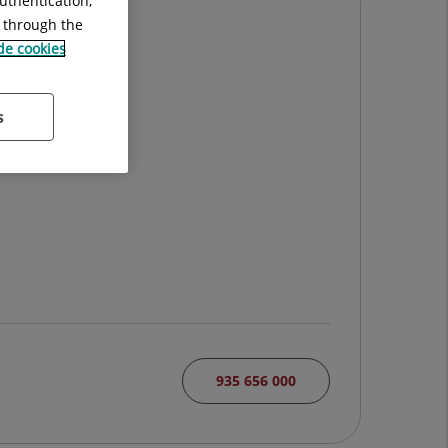
uthentication,
g through the
 de cookies
s
935 656 000