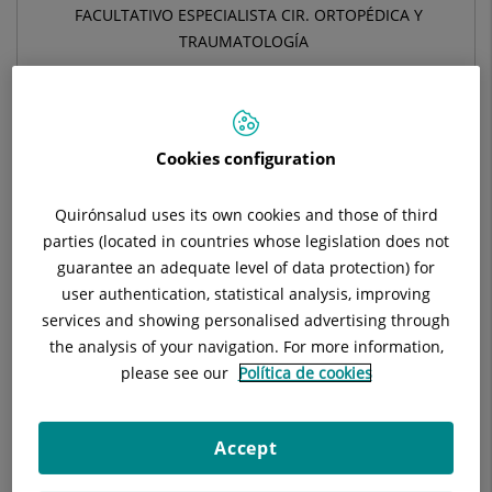
FACULTATIVO ESPECIALISTA CIR. ORTOPÉDICA Y
TRAUMATOLOGÍA
TRAUMATOLOGÍA Y CIRUGÍA ORTOPÉDICA
Pedir cita
Cookies configuration
Quirónsalud uses its own cookies and those of third
Pide cita con este profesional en otros hospitales:
parties (located in countries whose legislation does not
guarantee an adequate level of data protection) for
user authentication, statistical analysis, improving
Hospital Universitari General de Catalunya
services and showing personalised advertising through
C/ Pedro i Pons, 1
the analysis of your navigation. For more information,
08190 Sant Cugat del Vallés Barcelona
please see our
Política de cookies
935 656 000
Accept