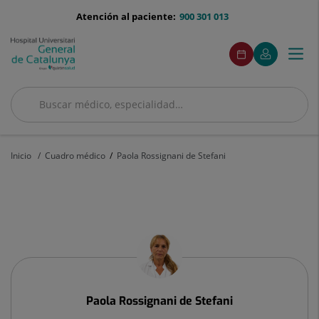
Saltar al contenido
menu-
Atención al paciente:
900 301 013
telefono
menuAcceso
Este
Este
Pedir
Mi
Togg
Menú
enlace
enlace
cita
Quirónsalud
se
se
navi
abrirá
abrirá
en
en
Buscar
una
una
ventana
ventana
Buscar
nueva.
nueva.
Inicio
Cuadro médico
Paola Rossignani de Stefani
Paola
Rossignani
de
Stefani
Paola
Rossignani de Stefani