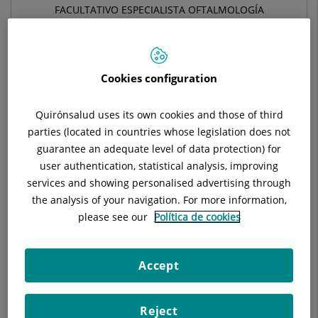
FACULTATIVO ESPECIALISTA OFTALMOLOGÍA
OFTALMOLOGÍA
Cookies configuration
Pedir cita
Quirónsalud uses its own cookies and those of third
parties (located in countries whose legislation does not
Pide cita con este profesional en otros hospitales:
guarantee an adequate level of data protection) for
user authentication, statistical analysis, improving
Hospital Universitari General de Catalunya
services and showing personalised advertising through
C/ Pedro i Pons, 1
the analysis of your navigation. For more information,
08190 Sant Cugat del Vallés Barcelona
please see our
Política de cookies
935 656 000
Accept
Reject