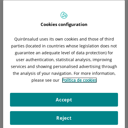
Suplementación de la lactancia materna
https://www.hgc.es/es/pacientes-visitantes/consejos-
salud/lactancia-materna/lactancia-suplementacion
Cookies configuration
Lactancia y alimentación materna
Quirónsalud uses its own cookies and those of third
https://www.hgc.es/es/pacientes-visitantes/consejos-
parties (located in countries whose legislation does not
salud/lactancia-materna/c-generales-alimentacion-materna
guarantee an adequate level of data protection) for
user authentication, statistical analysis, improving
Extracción, conservación y transporte de leche materna
services and showing personalised advertising through
the analysis of your navigation. For more information,
https://www.hgc.es/es/pacientes-visitantes/consejos-
please see our
Política de cookies
salud/lactancia-materna/extraccion-conservacion-leche-
materna
Accept
Ficheros disponibles
Reject