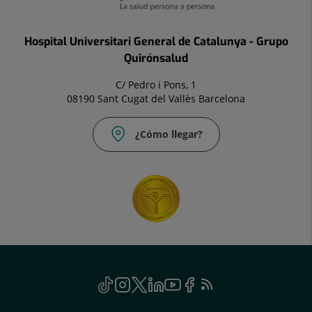
Hospital Universitari General de Catalunya - Grupo
Quirónsalud
C/ Pedro i Pons, 1
08190 Sant Cugat del Vallès Barcelona
¿Cómo llegar?
Social
TikTok
Este
Instagram
Este
Twitter
Este
Linkedin
Este
Youtube
Este
Facebook
Este
Feed
Este
enlace
enlace
enlace
enlace
enlace
enlace
RSS
enlace
se
se
se
se
se
se
se