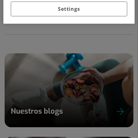
Settings
Lactancia materna
(2 páginas)
1,1
MB
Nuestros blogs