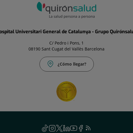
ospital Universitari General de Catalunya - Grupo Quirónsal
C/ Pedro i Pons, 1
08190 Sant Cugat del Vallès Barcelona
¿Cómo llegar?
TikTok
Este
Instagram
Este
Twitter
Este
Linkedin
Este
Youtube
Este
Facebook
Este
Feed
Este