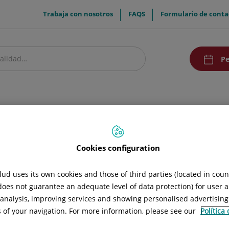
menuTop
Trabaja con nosotros
FAQS
Formulario de conta
menuAcce
Pe
estro centro
Pacientes y visitantes
Investigación y Docencia
Comunic
Cookies configuration
ud uses its own cookies and those of third parties (located in cou
 does not guarantee an adequate level of data protection) for user a
l analysis, improving services and showing personalised advertisin
s of your navigation. For more information, please see our
Política