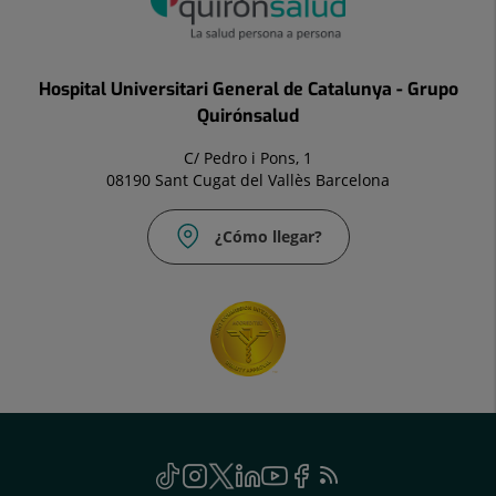
Hospital Universitari General de Catalunya - Grupo
Quirónsalud
C/ Pedro i Pons, 1
08190 Sant Cugat del Vallès Barcelona
¿Cómo llegar?
Social
TikTok
Este
Instagram
Este
Twitter
Este
Linkedin
Este
Youtube
Este
Facebook
Este
Feed
Este
enlace
enlace
enlace
enlace
enlace
enlace
RSS
enlace