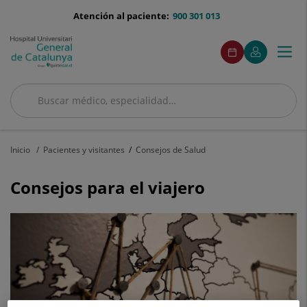
Saltar al contenido
menu-
Atención al paciente:
900 301 013
telefono
menuAcceso
Este
Este
Pedir
Mi
Togg
Menú
enlace
enlace
cita
Quirónsalud
se
se
navi
abrirá
abrirá
en
en
Buscar
una
una
ventana
ventana
Buscar
nueva.
nueva.
Inicio
Pacientes y visitantes
Consejos de Salud
Consejos para el viajero