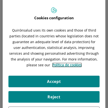
Cookies configuration
Quirónsalud uses its own cookies and those of third
parties (located in countries whose legislation does not
Cada vez es más habitual hacer viajes alrededor del planeta,
guarantee an adequate level of data protection) for
incluyendo países exóticos.
user authentication, statistical analysis, improving
services and showing personalised advertising through
Esto hace que haya aumentado el riesgo de padecer
the analysis of your navigation. For more information,
enfermedades derivadas del cambio de clima, de
please see our
Política de cookies
alimentación y propias de estos destinos.
La mayoría de estas enfermedades pueden ser prevenidas
Accept
mediante la administración de vacunas antes del viaje y
siguiendo recomendaciones
Reject
Se recomienda programar estos viajes y consultar de forma
previa a la Unidad de Atención del viajero.