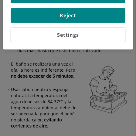
sí mismo.
Reject
El cordón no debe sangrar, ni supurar, ni hacer mala
olor.
Settings
Una vez caiga el cordón (aproximadamente a los 10
días) se debe seguir limpiando la zona durante 2 ó 3
días más, hasta que esté bien cicatrizado.
El baño se realizará una vez al
día, la hora es indiferente. Pero
no debe exceder de 5 minutos
.
Usar jabón neutro y esponja
natural. La temperatura del
agua debe ser de 34-37ºC y la
temperatura ambiental debe de
ser adecuada para que el bebé
no pierda calor,
evitando
corrientes de aire.