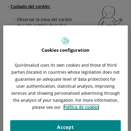
Cuidado del cordón:
Observar la zona del cordón
en cada cambio de pañal.
Debeestar limpio y seco.
Cookies configuration
Recuerde lavarse las manos
antes de tocar la zona del
cordón.
Quirónsalud uses its own cookies and those of third
parties (located in countries whose legislation does not
Limpiar la zona del cordón con
agua
, levantándolo para
guarantee an adequate level of data protection) for
limpiar la zona inferior. Puede utilizar también agua y
user authentication, statistical analysis, improving
jabón neutro para limpiarlo, teniendo la precaución de
secarlo bien después, se debe evitar que quede
services and showing personalised advertising through
húmedo.
the analysis of your navigation. For more information,
please see our
Política de cookies
No tenga miedo de movilizarlo, es una zona carente de
sensibilidad y no les duele.
Accept
Intentar dejar la zona "al aire" doblando el pañal sobre