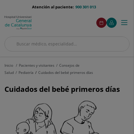
Saltar al contenido
menu-
Atención al paciente:
900 301 013
telefono
menuAcceso
Este
Este
Pedir
Mi
Togg
Menú
enlace
enlace
cita
Quirónsalud
se
se
navi
abrirá
abrirá
en
en
Buscar
una
una
ventana
ventana
Buscar
nueva.
nueva.
Inicio
Pacientes y visitantes
Consejos de
Salud
Pediatría
Cuidados del bebé primeros días
Cuidados del bebé primeros días