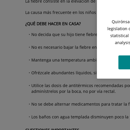
La fiebre consiste en la elevación de la temperatura n
La causa más frecuente en los niños es una infección 
Quirónsal
¿QUÉ DEBE HACER EN CASA?
legislation
No decida que su hijo tiene fiebre poniéndole la m
statistica
analysi
No es necesario bajar la fiebre en todas las circuns
Mantenga una temperatura ambiental agradable. 
Ofrézcale abundantes líquidos, sin forzarle.
Utilice las dosis de antitérmicos recomendadas po
adminístrelos por la boca, no por vía rectal.
No se debe alternar medicamentos para tratar la 
Los baños con agua templada disminuyen poco la fi