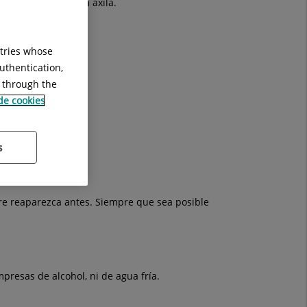
 C si se mide en la axila.
ntries whose
uthentication,
g through the
 de cookies
partir de 38-38,5ºC.
s
bre reaparezca antes. Siempre que sea posible
presas de alcohol, ni de agua fría.