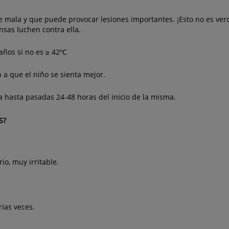
e mala y que puede provocar lesiones importantes. ¡Esto no es ve
nsas luchen contra ella.
años si no es ≥ 42ºC
 a que el niño se sienta mejor.
a hasta pasadas 24-48 horas del inicio de la misma.
S?
io, muy irritable.
rias veces.