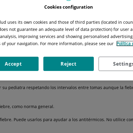
ormal del cuerpo: más de 38º C si se mide en el recto o más de 37,5º
Cookies configuration
vírica.
ud uses its own cookies and those of third parties (located in cou
 does not guarantee an adequate level of data protection) for user a
ano sobre la frente, use el termómetro.
l analysis, improving services and showing personalised advertisin
s of your navigation. For more information, please see our
Política
tancias, sólo si el niño está molesto. Esto ocurre, generalmente, a 
No ponga mucha ropa al niño.
Accept
Reject
Setting
r su pediatra respetando los intervalos entre tomas aunque la fie
fiebre, como norma general.
ebre. Puede usarlos para ayudar a los antitérmicos. No utilice com