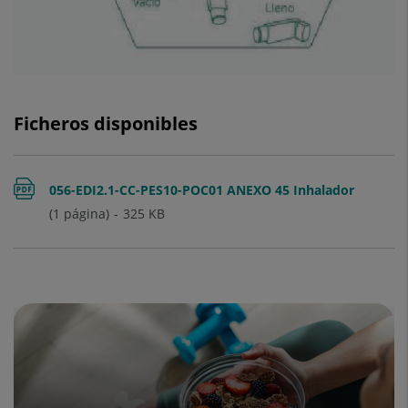
Ficheros disponibles
056-EDI2.1-CC-PES10-POC01 ANEXO 45 Inhalador
(1 página)
325
KB
presuritzado hgc