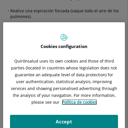
Realice una espiración forzada (saque todo el aire de los
pulmones).
Adáptelo bien a sus labios con el inhalador en posición de
"L". Recuerde que la lengua debe estar en el suelo de la
boca para no interferir en la entrada del medicamento.
Cookies configuration
Inicie la inspiración (coja aire) de forma lenta y profunda, y
presionando al mismo tiempo el cartucho UNA SOLA VEZ.
Quirónsalud uses its own cookies and those of third
Siga inspirando lenta y profundamente hasta llenar
parties (located in countries whose legislation does not
totalmente los pulmones.
guarantee an adequate level of data protection) for
user authentication, statistical analysis, improving
Aguante el aire unos 10 segundos y, a continuación,
suéltelo lentamente.
services and showing personalised advertising through
the analysis of your navigation. For more information,
Si tiene que repetir la dosis, deberá esperar al menos 30
please see our
Política de cookies
segundos.
Enjuague la boca con agua. No trague el agua
Accept