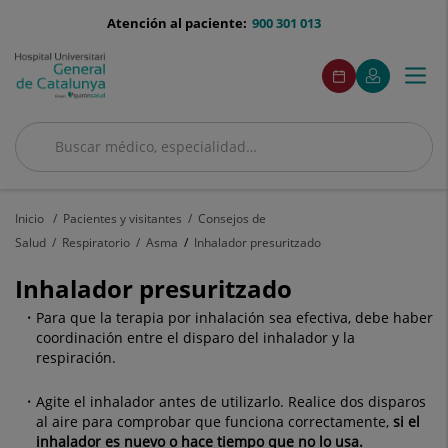
Saltar al contenido
menu-
Atención al paciente:
900 301 013
telefono
menuAcceso
Este
Este
Pedir
Mi
Togg
Menú
enlace
enlace
cita
Quirónsalud
se
se
navi
abrirá
abrirá
en
en
Buscar
una
una
ventana
ventana
Buscar
nueva.
nueva.
Inicio
Pacientes y visitantes
Consejos de
Salud
Respiratorio
Asma
Inhalador presuritzado
Inhalador presuritzado
Para que la terapia por inhalación sea efectiva, debe haber
coordinación entre el disparo del inhalador y la
respiración.
Agite el inhalador antes de utilizarlo. Realice dos disparos
al aire para comprobar que funciona correctamente,
si el
inhalador es nuevo o hace tiempo que no lo usa.