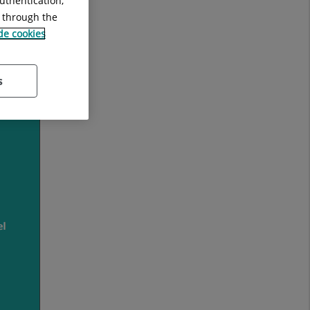
uthentication,
g through the
 de cookies
s