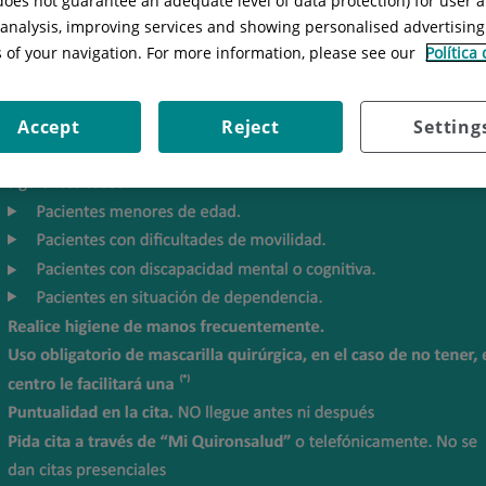
 does not guarantee an adequate level of data protection) for user a
l analysis, improving services and showing personalised advertisin
s of your navigation. For more information, please see our
Política
Accept
Reject
Setting