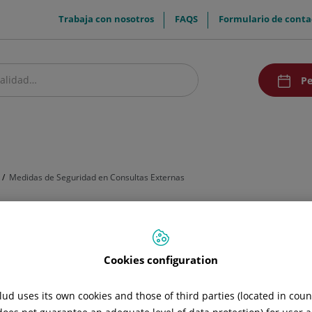
menuTop
Trabaja con nosotros
FAQS
Formulario de conta
menuAcce
Pe
estro centro
Pacientes y visitantes
Investigación y Docencia
Comunic
Medidas de Seguridad en Consultas Externas
n Consultas Externas
Cookies configuration
ud uses its own cookies and those of third parties (located in cou