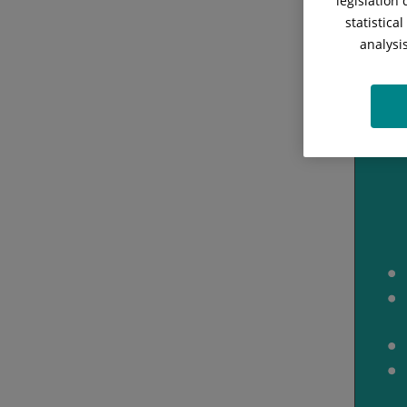
legislation
statistica
analysi