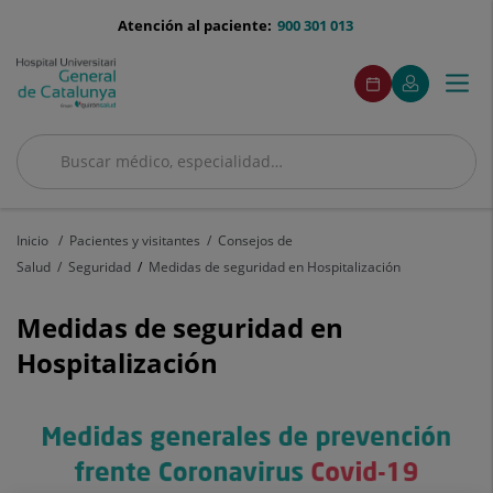
Saltar al contenido
menu-
Atención al paciente:
900 301 013
telefono
menuAcceso
Este
Este
Pedir
Mi
Togg
Menú
enlace
enlace
cita
Quirónsalud
se
se
navi
abrirá
abrirá
en
en
Buscar
una
una
ventana
ventana
Buscar
nueva.
nueva.
Inicio
Pacientes y visitantes
Consejos de
Salud
Seguridad
Medidas de seguridad en Hospitalización
Medidas de seguridad en
Hospitalización