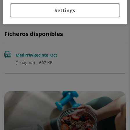
Settings
Ficheros disponibles
MedPrevRecinto_Oct
(1 página)
607
KB