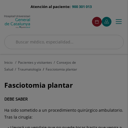
Saltar al contenido
menu-
Atención al paciente:
900 301 013
telefono
menuAcceso
Este
Este
Pedir
Mi
Togg
Menú
enlace
enlace
cita
Quirónsalud
se
se
navi
abrirá
abrirá
en
en
Buscar
una
una
ventana
ventana
Buscar
nueva.
nueva.
Inicio
Pacientes y visitantes
Consejos de
Salud
Traumatología
Fasciotomia plantar
Fasciotomia plantar
DEBE SABER
Ha sido sometido a un procedimiento quirúrgico ambulatorio.
Tras la cirugía:
Llevará un vendaje que no puede tocar hasta que venga a