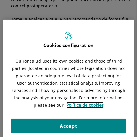
control postoperatorio.
Tome la analgesia que le han recomendado de forma fija.
Eleve la extremidad intervenida cuando esté sentado para
reducir la inflamación.
Cookies configuration
Acuda a consultes para la cura de la herida el día que le
indiquen.
Quirónsalud uses its own cookies and those of third
parties (located in countries whose legislation does not
Si el quiste estaba localizado en el pie, puede apoyarlo al
guarantee an adequate level of data protection) for
caminar, evitando realizar grandes caminatas.
user authentication, statistical analysis, improving
services and showing personalised advertising through
Debe llevar tratamiento anticoagulante hasta que se lo
indique.
the analysis of your navigation. For more information,
please see our
Política de cookies
DEBE EVITAR
No se retire ni moje el vendaje
Accept
No realice ejercicio hasta que su médico se lo autorice.