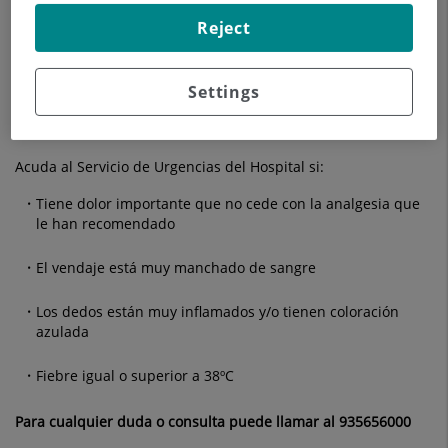
Evite hacer grandes caminatas si le han intervenido del
Reject
pie
No debe conducir hasta que su médico lo autorice.
Settings
SIGNOS DE ALARMA
Acuda al Servicio de Urgencias del Hospital si:
Tiene dolor importante que no cede con la analgesia que
le han recomendado
El vendaje está muy manchado de sangre
Los dedos están muy inflamados y/o tienen coloración
azulada
Fiebre igual o superior a 38ºC
Para cualquier duda o consulta puede llamar al 935656000