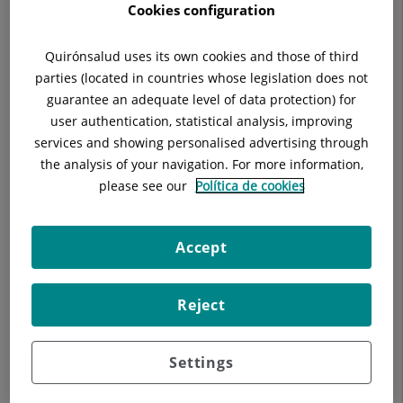
Cookies configuration
Quirónsalud uses its own cookies and those of third
Descripción
Equipo Médico
parties (located in countries whose legislation does not
guarantee an adequate level of data protection) for
user authentication, statistical analysis, improving
services and showing personalised advertising through
the analysis of your navigation. For more information,
please see our
Política de cookies
Accept
Reject
Settings
Nuestros blogs