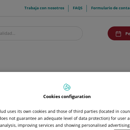
menuTop
Trabaja con nosotros
FAQS
Formulario de conta
menuAcce
Pe
estro centro
Pacientes y visitantes
Investigación y Docencia
Comunic
Cookies configuration
ud uses its own cookies and those of third parties (located in cou
 does not guarantee an adequate level of data protection) for user a
l analysis, improving services and showing personalised advertisin