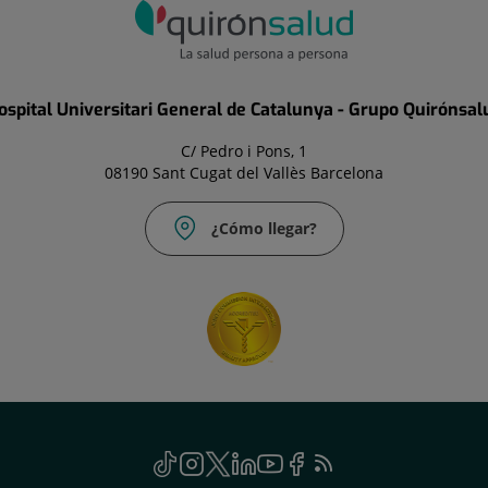
ospital Universitari General de Catalunya - Grupo Quirónsal
C/ Pedro i Pons, 1
08190 Sant Cugat del Vallès Barcelona
¿Cómo llegar?
TikTok
Este
Instagram
Este
Twitter
Este
Linkedin
Este
Youtube
Este
Facebook
Este
Feed
Este
enlace
enlace
enlace
enlace
enlace
enlace
RSS
enlace