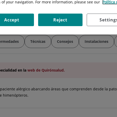
s of your navigation. For more information, please see our
Política
Situación:
Módulo P (Planta 1)
Especialidad:
Alergología
Accept
Reject
Setting
ermedades
Técnicas
Consejos
Instalaciones
pecialidad
en la
web de Quirónsalud.
el paciente alérgico abarcando áreas que comprenden desde la patolo
 e himenópteros.