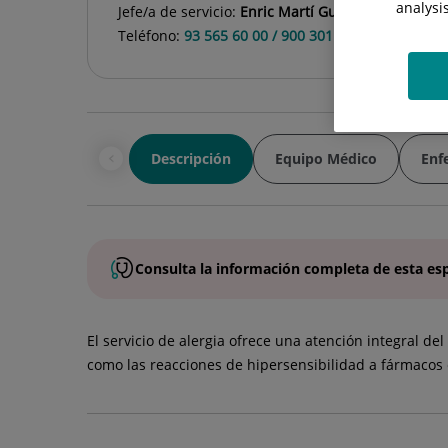
analysi
Jefe/a de servicio:
Enric Martí Guadaño
Teléfono:
93 565 60 00 / 900 301 013
Descripción
Equipo Médico
Enf
Consulta la
información completa
de esta
es
El servicio de alergia ofrece una atención integral d
como las reacciones de hipersensibilidad a fármacos