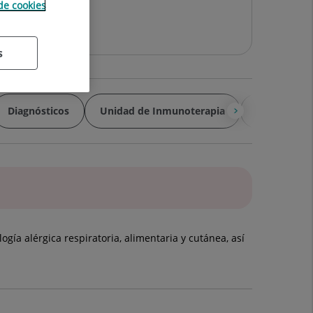
 de cookies
s
Diagnósticos
Unidad de Inmunoterapia
Videos
gía alérgica respiratoria, alimentaria y cutánea, así