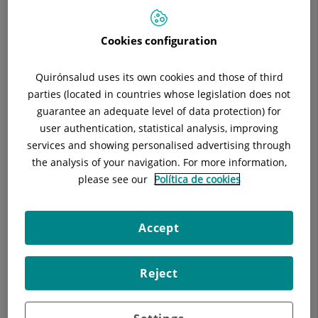
Especialidad:
Digestivo
Cookies configuration
Quirónsalud uses its own cookies and those of third
Descripción
Equipo Médico
Enfermedades
parties (located in countries whose legislation does not
guarantee an adequate level of data protection) for
user authentication, statistical analysis, improving
services and showing personalised advertising through
the analysis of your navigation. For more information,
Enfermedad por reflujo y esófago de Barrett
please see our
Política de cookies
Alto riesgo y prevención del Cáncer Colorectal
Enfermedad inflamatoria intestinal
Accept
Patología Digestiva Funcional y Motora
Reject